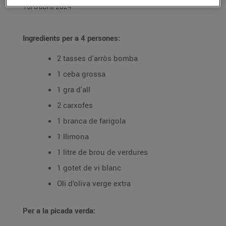
10/d’abril/2024
Ingredients per a 4 persones:
2 tasses d'arròs bomba
1 ceba grossa
1 gra d'all
2 carxofes
1 branca de farigola
1 llimona
1 litre de brou de verdures
1 gotet de vi blanc
Oli d’oliva verge extra
Per a la picada verda: