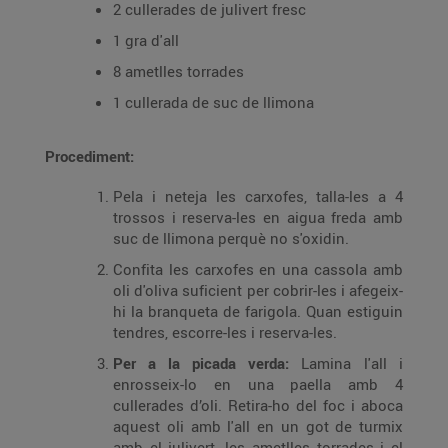
2 cullerades de julivert fresc
1 gra d'all
8 ametlles torrades
1 cullerada de suc de llimona
Procediment:
Pela i neteja les carxofes, talla-les a 4
trossos i reserva-les en aigua freda amb
suc de llimona perquè no s'oxidin.
Confita les carxofes en una cassola amb
oli d'oliva suficient per cobrir-les i afegeix-
hi la branqueta de farigola. Quan estiguin
tendres, escorre-les i reserva-les.
Per a la picada verda:
Lamina l'all i
enrosseix-lo en una paella amb 4
cullerades d’oli. Retira-ho del foc i aboca
aquest oli amb l'all en un got de turmix
amb el julivert, les ametlles torrades i el