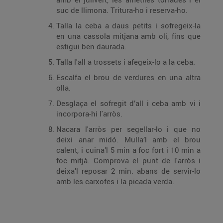
suc de llimona. Tritura-ho i reserva-ho.
Talla la ceba a daus petits i sofregeix-la
en una cassola mitjana amb oli, fins que
estigui ben daurada.
Talla l'all a trossets i afegeix-lo a la ceba.
Escalfa el brou de verdures en una altra
olla.
Desglaça el sofregit d’all i ceba amb vi i
incorpora-hi l'arròs.
Nacara l'arròs per segellar-lo i que no
deixi anar midó. Mulla’l amb el brou
calent, i cuina’l 5 min a foc fort i 10 min a
foc mitjà. Comprova el punt de l'arròs i
deixa’l reposar 2 min. abans de servir-lo
amb les carxofes i la picada verda.