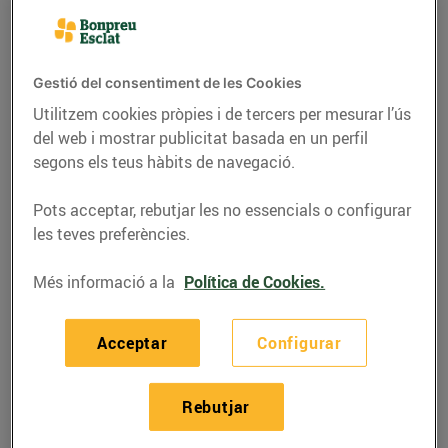
Gestió del consentiment de les Cookies
Utilitzem cookies pròpies i de tercers per mesurar l’ús
del web i mostrar publicitat basada en un perfil
segons els teus hàbits de navegació.
Pots acceptar, rebutjar les no essencials o configurar
les teves preferències.
Més informació a la
Política de Cookies.
RECEPTES
Arròs melós amb
Acceptar
Configurar
carxofes
Per 4,04 € per persona
Rebutjar