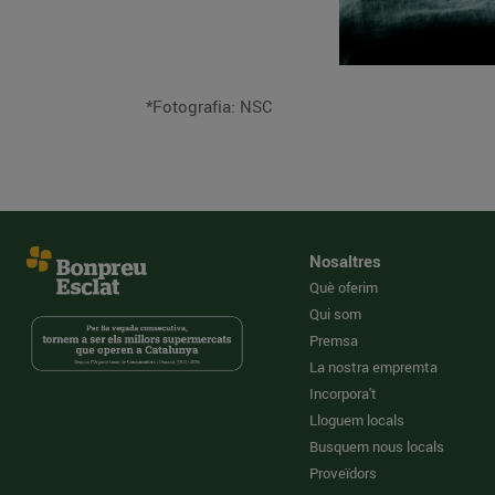
*Fotografia: NSC
Nosaltres
Què oferim
Qui som
Premsa
La nostra empremta
Incorpora't
Lloguem locals
Busquem nous locals
Proveïdors