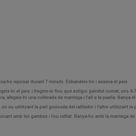
Deixa-ho reposar durant 7 minuts. Esbandeix-ho i asseca el peix.
fegeix-hi el peix i fregeix-lo fins que estigui gairebé cuinat, uns 6
ra, afegeix-hi una cullerada de mantega i l'all a la paella. Banya 
n ou utilitzant la part gruixuda del ratllador i l’altre utilitzant la 
e picant amb les gambes i l'ou ratllat. Banya-ho amb la mantega de