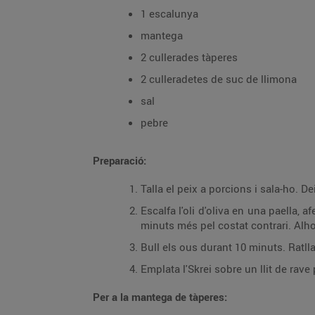
1 escalunya
mantega
2 cullerades tàperes
2 culleradetes de suc de llimona
sal
pebre
Preparació:
Talla el peix a porcions i sala-ho. 
Escalfa l'oli d'oliva en una paella, a
minuts més pel costat contrari. Alho
Bull els ous durant 10 minuts. Ratlla u
Emplata l'Skrei sobre un llit de rav
Per a la mantega de tàperes: