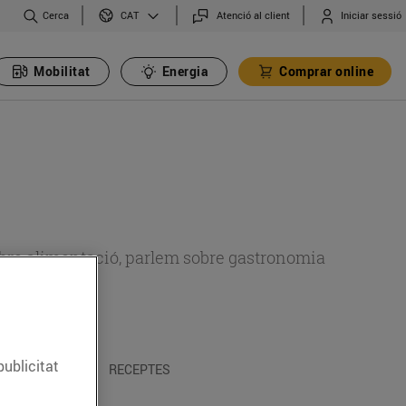
Cerca
Atenció al client
Iniciar sessió
CAT
Mobilitat
Energia
Comprar online
 sobre alimentació, parlem sobre gastronomia
publicitat
 I TRADICIONS
RECEPTES