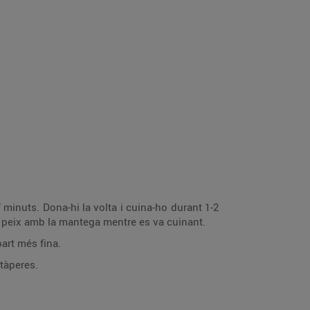
-7 minuts. Dona-hi la volta i cuina-ho durant 1-2
el peix amb la mantega mentre es va cuinant.
part més fina.
 tàperes.