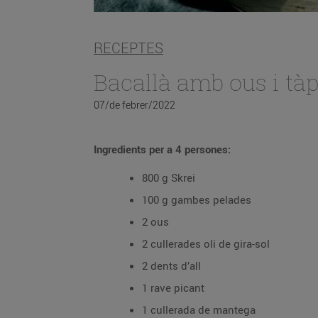
RECEPTES
Bacallà amb ous i tà
07/de febrer/2022
Ingredients per a 4 persones:
800 g Skrei
100 g gambes pelades
2 ous
2 cullerades oli de gira-sol
2 dents d’all
1 rave picant
1 cullerada de mantega