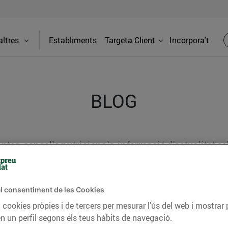
ltres
Establiments
Targeta Client
Incorpora't
BLOG
ceptes, consells nutricionals, informació d’actualitat
del nostre territori i molts altres temes.
l consentiment de les Cookies
 cookies pròpies i de tercers per mesurar l’ús del web i mostrar 
TAT
CONSELLS I HÀBITS SALUDABLES
ENERGIA
GASTRONOMIA
n un perfil segons els teus hàbits de navegació.