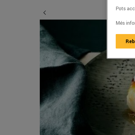
Pots acce
Més info
Reb