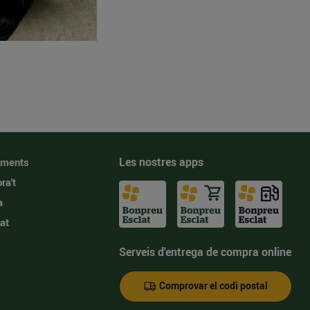
Les nostres apps
iments
ra't
a
at
Serveis d'entrega de compra online
Comprovar el codi postal