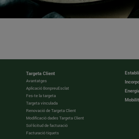
Establ
Targeta Client
Avantatges
Incorpo
Aplicació BonpreuEsclat
Energi
Fes-te la targeta
Mobilit
Targeta vinculada
Renovació de Targeta Client
Modificació dades Targeta Client
Sol·licitud de facturació
Facturació tiquets