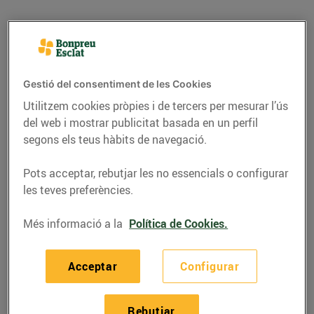
Gestió del consentiment de les Cookies
Utilitzem cookies pròpies i de tercers per mesurar l’ús
del web i mostrar publicitat basada en un perfil
segons els teus hàbits de navegació.
Pots acceptar, rebutjar les no essencials o configurar
les teves preferències.
RECEPTES
Més informació a la
Política de Cookies.
Bacallà amb panses i
pinyons
Acceptar
Configurar
05/de març/2021
Rebutjar