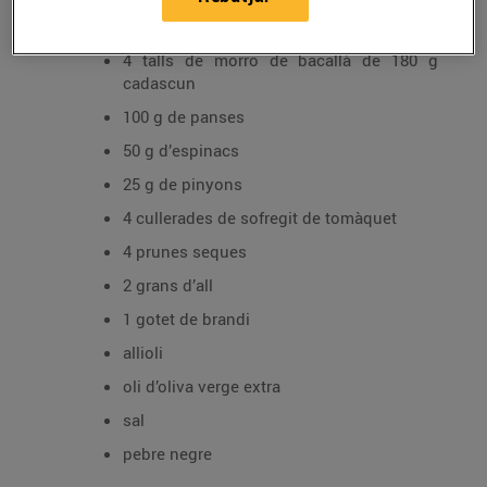
Ingredients per a 4 persones:
4 talls de morro de bacallà de 180 g
cadascun
100 g de panses
50 g d’espinacs
25 g de pinyons
4 cullerades de sofregit de tomàquet
4 prunes seques
2 grans d’all
1 gotet de brandi
allioli
oli d’oliva verge extra
sal
pebre negre