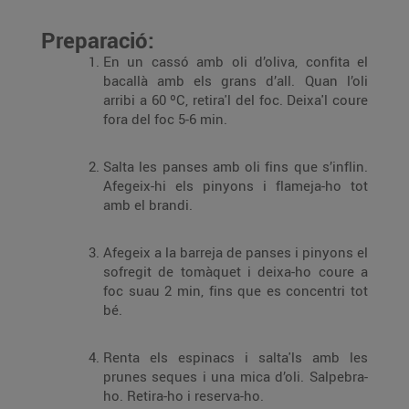
Preparació:
En un cassó amb oli d’oliva, confita el
bacallà amb els grans d’all. Quan l’oli
arribi a 60 ºC, retira'l del foc. Deixa'l coure
fora del foc 5-6 min.
Salta les panses amb oli fins que s’inflin.
Afegeix-hi els pinyons i flameja-ho tot
amb el brandi.
Afegeix a la barreja de panses i pinyons el
sofregit de tomàquet i deixa-ho coure a
foc suau 2 min, fins que es concentri tot
bé.
Renta els espinacs i salta'ls amb les
prunes seques i una mica d’oli. Salpebra-
ho. Retira-ho i reserva-ho.