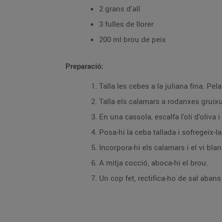
2 grans d'all
3 fulles de llorer
200 ml brou de peix
Preparació:
Talla les cebes a la juliana fina. Pela
Talla els calamars a rodanxes gruixu
En una cassola, escalfa l'oli d'oliva i
Posa-hi la ceba tallada i sofregeix-l
Incorpora-hi els calamars i el vi blan
A mitja cocció, aboca-hi el brou.
Un cop fet, rectifica-ho de sal abans