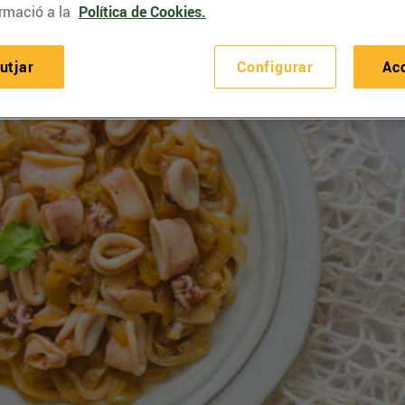
rmació a la
Política de Cookies.
utjar
Configurar
Ac