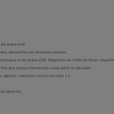
 els grans d'all.
des, deixant-los els tentacles sencers.
 sofregeix-hi els grans d'all. Afegeix-hi les fulles de llorer i daura'l
a fins que estigui translúcida i suau però no daurada.
c, tapa-ho i deixa-ho coure a foc baix 1 h.
 de servir-ho.