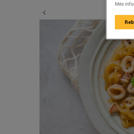
Més info
Reb