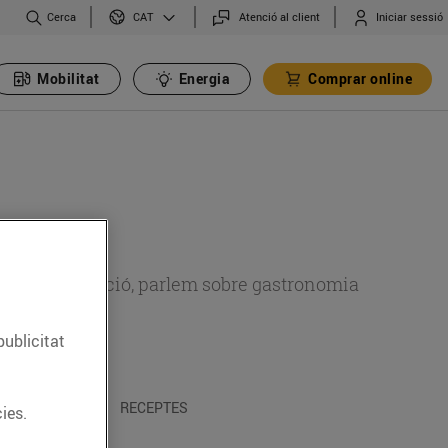
Cerca
Atenció al client
Iniciar sessió
CAT
Mobilitat
Energia
Comprar online
 sobre alimentació, parlem sobre gastronomia
publicitat
 I TRADICIONS
RECEPTES
ies.