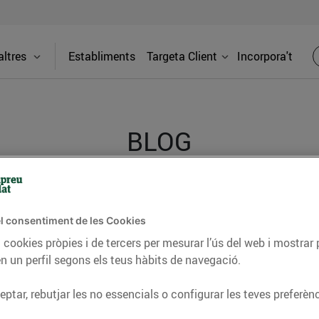
ltres
Establiments
Targeta Client
Incorpora't
BLOG
ceptes, consells nutricionals, informació d’actualitat
l consentiment de les Cookies
del nostre territori i molts altres temes.
 cookies pròpies i de tercers per mesurar l’ús del web i mostrar 
n un perfil segons els teus hàbits de navegació.
TAT
CONSELLS I HÀBITS SALUDABLES
ENERGIA
GASTRONOMIA
ptar, rebutjar les no essencials o configurar les teves preferènc