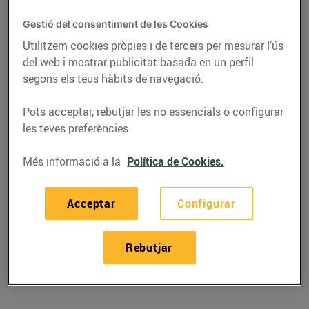
Gestió del consentiment de les Cookies
Utilitzem cookies pròpies i de tercers per mesurar l’ús
del web i mostrar publicitat basada en un perfil
segons els teus hàbits de navegació.
Pots acceptar, rebutjar les no essencials o configurar
les teves preferències.
Més informació a la
Política de Cookies.
RECEPTES
Acceptar
Configurar
Recepta de calçots al
forn amb salsa
Rebutjar
27/de gener/2023