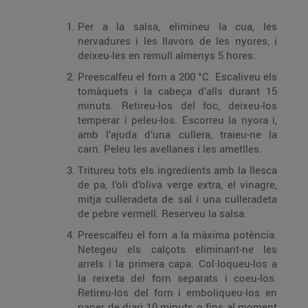
Per a la salsa, elimineu la cua, les
nervadures i les llavors de les nyores, i
deixeu-les en remull almenys 5 hores.
Preescalfeu el forn a 200 °C. Escaliveu els
tomàquets i la cabeça d’alls durant 15
minuts. Retireu-los del foc, deixeu-los
temperar i peleu-los. Escorreu la nyora i,
amb l’ajuda d’una cullera, traieu-ne la
carn. Peleu les avellanes i les ametlles.
Tritureu tots els ingredients amb la llesca
de pa, l’oli d’oliva verge extra, el vinagre,
mitja culleradeta de sal i una culleradeta
de pebre vermell. Reserveu la salsa.
Preescalfeu el forn a la màxima potència.
Netegeu els calçots eliminant-ne les
arrels i la primera capa. Col·loqueu-los a
la reixeta del forn separats i coeu-los.
Retireu-los del forn i emboliqueu-los en
paper de diari 10 minuts o fins al moment