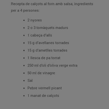
Recepta de calçots al forn amb salsa, ingredients
per a 4 persones:
2 nyores
2 o 3 tomàquets madurs
1 cabeça d’alls
15 g d’avellanes torrades
15 g d’ametlles torrades
1 llesca de pa torrat
250 ml d’oli d’oliva verge extra
50 ml de vinagre
Sal
Pebre vermell picant
1 manat de calçots