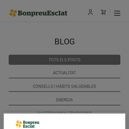
BLOG
TOTS ELS POSTS
ACTUALITAT
CONSELLS I HÀBITS SALUDABLES
ENERGIA
GASTRONOMIA I TRADICIONS
RECEPTES