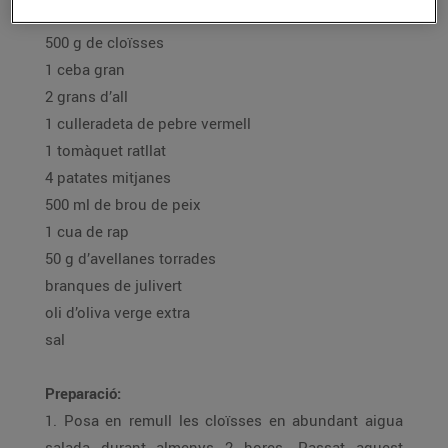
Ingredients per a 4 persones:
500 g de cloïsses
1 ceba gran
2 grans d’all
1 culleradeta de pebre vermell
1 tomàquet ratllat
4 patates mitjanes
500 ml de brou de peix
1 cua de rap
50 g d’avellanes torrades
branques de julivert
oli d’oliva verge extra
sal
Preparació:
1. Posa en remull les cloïsses en abundant aigua
salada durant almenys 2 hores. Passat aquest