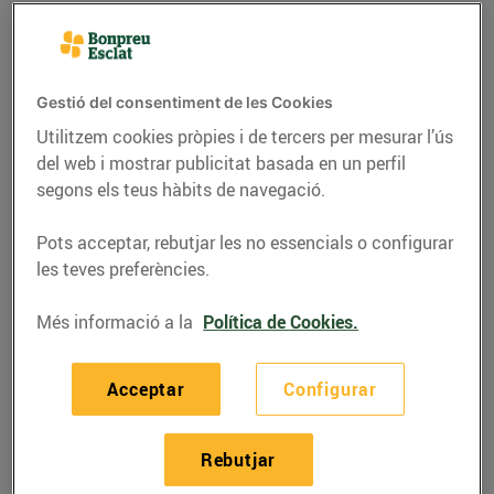
Gestió del consentiment de les Cookies
Utilitzem cookies pròpies i de tercers per mesurar l’ús
del web i mostrar publicitat basada en un perfil
segons els teus hàbits de navegació.
Pots acceptar, rebutjar les no essencials o configurar
les teves preferències.
RECEPTES
Més informació a la
Política de Cookies.
Caldereta de rap i
Acceptar
Configurar
cloïsses
14/de desembre/2020
Rebutjar