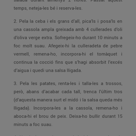
temps, neteja-les bé i reserva-les.
2. Pela la ceba i els grans d’all, pica’ls i posa’ls en
una cassola ampla greixada amb 4 cullerades d’oli
d’oliva verge extra. Sofregeix-ho durant 10 minuts a
foc molt suau. Afegeix-hi la culleradeta de pebre
vermell, remena-ho, incorpora-hi el tomàquet i
continua la cocció fins que s’hagi absorbit l’excés
d’aigua i quedi una salsa lligada.
3. Pela les patates, renta-les i talla-les a trossos,
però, abans d’acabar cada tall, trenca l’últim tros
(d’aquesta manera surt el midó i la salsa queda més
lligada). Incorpora-les a la cassola, remena-ho i
aboca-hi el brou de peix. Deixa-ho bullir durant 15
minuts a foc suau.