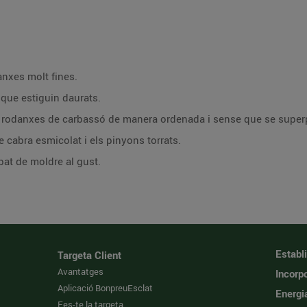
anxes molt fines.
 que estiguin daurats.
es rodanxes de carbassó de manera ordenada i sense que se super
e cabra esmicolat i els pinyons torrats.
at de moldre al gust.
Establ
Targeta Client
Avantatges
Incorpo
Aplicació BonpreuEsclat
Energi
Fes-te la targeta