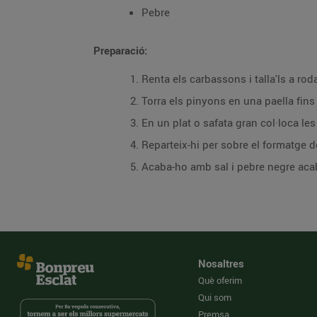
Pebre
Preparació:
Renta els carbassons i talla'ls a rod
Torra els pinyons en una paella fins
En un plat o safata gran col·loca l
Reparteix-hi per sobre el formatge d
Acaba-ho amb sal i pebre negre acab
Nosaltres
Què oferim
Qui som
Premsa