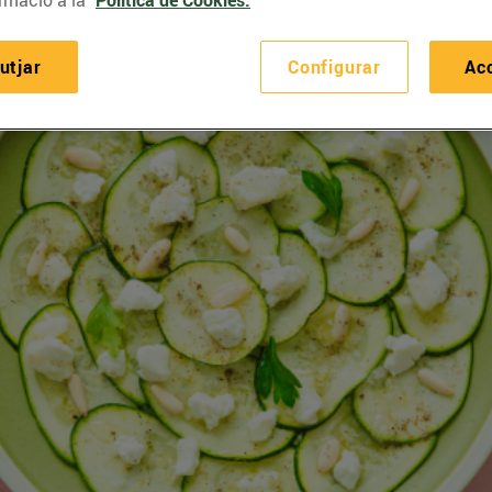
rmació a la
Política de Cookies.
utjar
Configurar
Ac