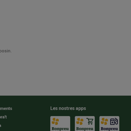
posin.
Les nostres apps
iments
ra't
a