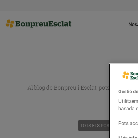
Nosa
Al blog de Bonpreu i Esclat, pots trobar re
Gestió de
Utilitzem
basada e
Pots acce
TOTS ELS POSTS
ACTUALI