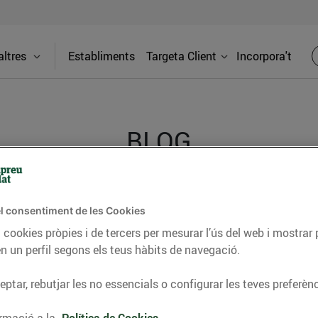
ltres
Establiments
Targeta Client
Incorpora't
BLOG
ceptes, consells nutricionals, informació d’actualitat
l consentiment de les Cookies
del nostre territori i molts altres temes.
 cookies pròpies i de tercers per mesurar l’ús del web i mostrar 
n un perfil segons els teus hàbits de navegació.
ptar, rebutjar les no essencials o configurar les teves preferènc
TAT
CONSELLS I HÀBITS SALUDABLES
ENERGIA
GASTRONOMIA