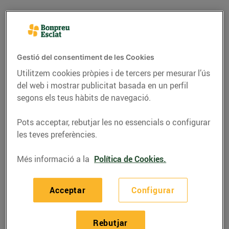
Gestió del consentiment de les Cookies
Utilitzem cookies pròpies i de tercers per mesurar l’ús
del web i mostrar publicitat basada en un perfil
segons els teus hàbits de navegació.
Pots acceptar, rebutjar les no essencials o configurar
les teves preferències.
RECEPTES
Més informació a la
Política de Cookies.
Carxofes amb cloïsses
30/de desembre/2020
Acceptar
Configurar
Recepta de carxofes amb cloïsses de la Mª
Rebutjar