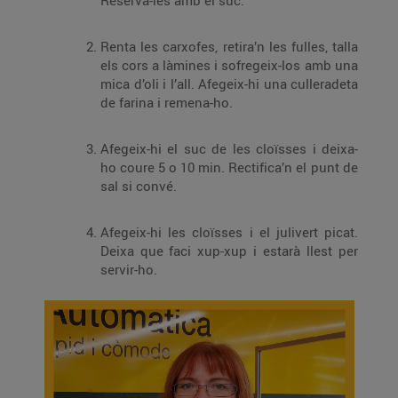
Reserva-les amb el suc.
Renta les carxofes, retira’n les fulles, talla
els cors a làmines i sofregeix-los amb una
mica d’oli i l’all. Afegeix-hi una culleradeta
de farina i remena-ho.
Afegeix-hi el suc de les cloïsses i deixa-
ho coure 5 o 10 min. Rectifica’n el punt de
sal si convé.
Afegeix-hi les cloïsses i el julivert picat.
Deixa que faci xup-xup i estarà llest per
servir-ho.