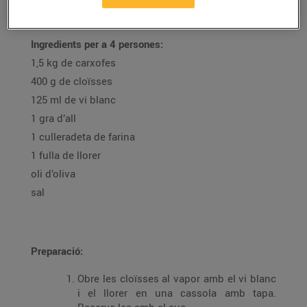
Auxiliadora Guijarro
Ingredients per a 4 persones:
1,5 kg de carxofes
400 g de cloïsses
125 ml de vi blanc
1 gra d’all
1 culleradeta de farina
1 fulla de llorer
oli d’oliva
sal
Preparació:
Obre les cloïsses al vapor amb el vi blanc
i el llorer en una cassola amb tapa.