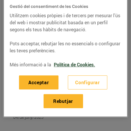
Gestió del consentiment de les Cookies
Utilitzem cookies pròpies i de tercers per mesurar l’ús
del web i mostrar publicitat basada en un perfil
segons els teus hàbits de navegació.
Pots acceptar, rebutjar les no essencials o configurar
les teves preferències.
Més informació a la
Política de Cookies.
Acceptar
Configurar
RECEPTES
Cireres farcides de
Rebutjar
mascarpone
04/de juny/2023