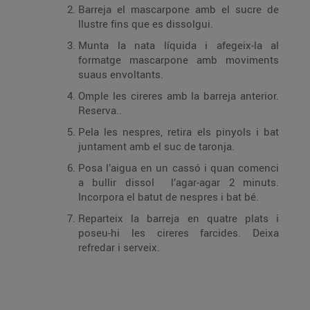
Barreja el mascarpone amb el sucre de
llustre fins que es dissolgui.
Munta la nata líquida i afegeix-la al
formatge mascarpone amb moviments
suaus envoltants.
Omple les cireres amb la barreja anterior.
Reserva..
Pela les nespres, retira els pinyols i bat
juntament amb el suc de taronja.
Posa l’aigua en un cassó i quan comenci
a bullir dissol l’agar-agar 2 minuts.
Incorpora el batut de nespres i bat bé.
Reparteix la barreja en quatre plats i
poseu-hi les cireres farcides. Deixa
refredar i serveix.