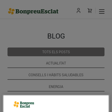
BLOG
TOTS ELS POSTS
ACTUALITAT
CONSELLS I HÀBITS SALUDABLES
ENERGIA
GASTRONOMIA I TRADICIONS
RECEPTES