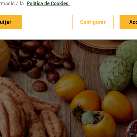
rmació a la
Política de Cookies.
utjar
Configurar
Ac