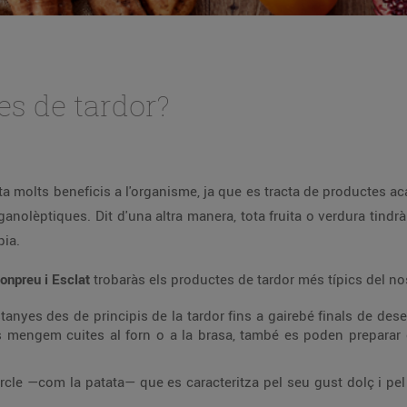
es de tardor?
a molts beneficis a l'organisme, ja que es tracta de productes acab
ganolèptiques. Dit d'una altra manera, tota fruita o verdura tind
pia.
onpreu i Esclat
trobaràs els productes de tardor més típics del nos
anyes des de principis de la tardor fins a gairebé finals de desem
mengem cuites al forn o a la brasa, també es poden preparar e
rcle —com la patata— que es caracteritza pel seu gust dolç i pel 