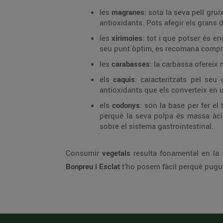
les
magranes
: sota la seva pell gru
antioxidants. Pots afegir els grans 
les
xirimoies
: tot i que potser és e
seu punt òptim, es recomana comprar
les
carabasses
: la carbassa ofereix 
els
caquis
: caracteritzats pel se
antioxidants que els converteix en un
els
codonys
: són la base per fer el
perquè la seva polpa és massa àcida
sobre el sistema gastrointestinal.
Consumir
vegetals
resulta fonamental en la 
Bonpreu i Esclat
t’ho posem fàcil perquè puguis