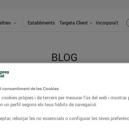
ltres
Establiments
Targeta Client
Incorpora't
BLOG
ceptes, consells nutricionals, informació d’actualitat
l consentiment de les Cookies
del nostre territori i molts altres temes.
 cookies pròpies i de tercers per mesurar l’ús del web i mostrar 
n un perfil segons els teus hàbits de navegació.
TAT
CONSELLS I HÀBITS SALUDABLES
ENERGIA
GASTRONOMIA
ptar, rebutjar les no essencials o configurar les teves preferènc