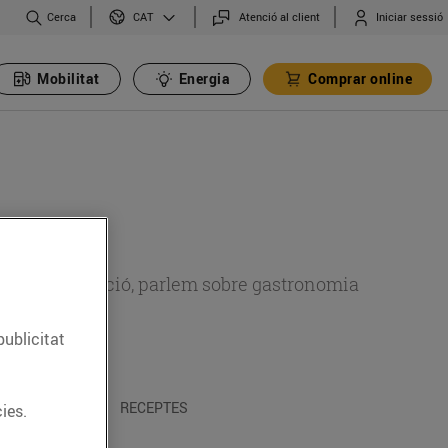
Cerca
Atenció al client
Iniciar sessió
CAT
Mobilitat
Energia
Comprar online
 sobre alimentació, parlem sobre gastronomia
publicitat
 I TRADICIONS
RECEPTES
ies.