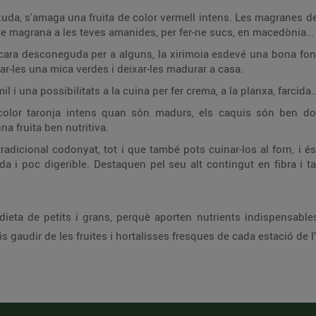
ixuda, s'amaga una fruita de color vermell intens. Les magranes d
de magrana a les teves amanides, per fer-ne sucs, en macedònia...
ncara desconeguda per a alguns, la xirimoia esdevé una bona font
-les una mica verdes i deixar-les madurar a casa.
mil i una possibilitats a la cuina per fer crema, a la planxa, farcida
u color taronja intens quan són madurs, els caquis són ben do
a fruita ben nutritiva.
 tradicional codonyat, tot i que també pots cuinar-los al forn, i
 i poc digerible. Destaquen pel seu alt contingut en fibra i ta
dieta de petits i grans, perquè aporten nutrients indispensabl
 gaudir de les fruites i hortalisses fresques de cada estació de l