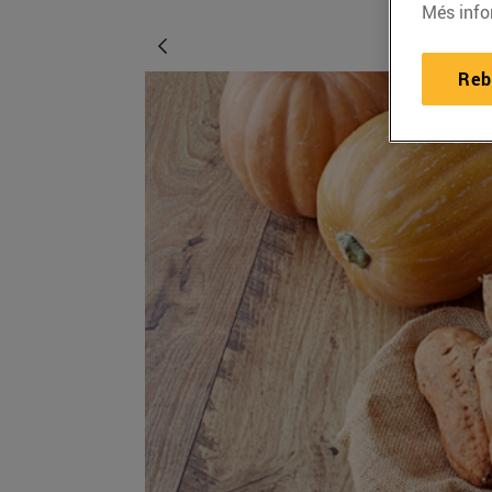
Més info
Reb