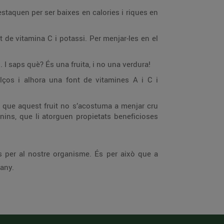
estaquen per ser baixes en calories i riques en
 de vitamina C i potassi. Per menjar-les en el
... I saps què? És una fruita, i no una verdura!
lços i alhora una font de vitamines A i C i
 és que aquest fruit no s’acostuma a menjar cru
nins, que li atorguen propietats beneficioses
es per al nostre organisme. És per això que a
’any.