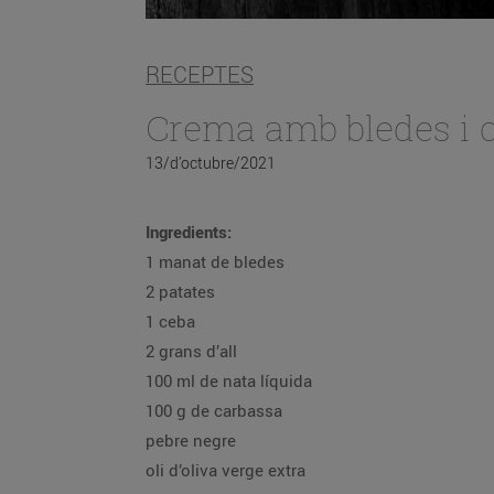
RECEPTES
Crema amb bledes i c
13/d’octubre/2021
Ingredients:
1 manat de bledes
2 patates
1 ceba
2 grans d’all
100 ml de nata líquida
100 g de carbassa
pebre negre
oli d’oliva verge extra