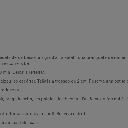
auets de carbassa, un gra d’all aixafat i una branqueta de romaní.
 i escorre’ls bé.
0 min. Deixa’ls refredar.
ixeu-les escórrer. Talla’ls a trossos de 2 cm. Reserva una petita pa
 a rodanxes.
, ofega la ceba, les patates, les bledes i l’all 5 min, a foc mitjà
 nata. Torna a arrencar el bull. Reserva calent.
na mica d’oli i sala.