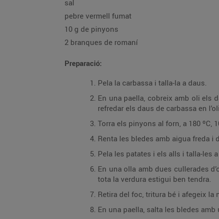
sal
pebre vermell fumat
10 g de pinyons
2 branques de romaní
Preparació:
Pela la carbassa i talla-la a daus.
En una paella, cobreix amb oli els d
refredar els daus de carbassa en l’oli
Torra els pinyons al forn, a 180 ºC, 1
Renta les bledes amb aigua freda i de
Pela les patates i els alls i talla-les
En una olla amb dues cullerades d’oli
tota la verdura estigui ben tendra.
Retira del foc, tritura bé i afegeix la
En una paella, salta les bledes amb u