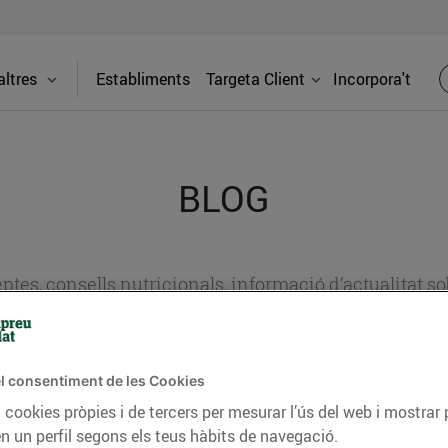
ltres
Establiments
Targeta Client
Incorpora't
BLOG
ceptes, consells nutricionals, informació d’actualitat
del nostre territori i molts altres temes.
l consentiment de les Cookies
TAT
CONSELLS I HÀBITS SALUDABLES
ENERGIA
GASTRONOMIA
 cookies pròpies i de tercers per mesurar l’ús del web i mostrar 
n un perfil segons els teus hàbits de navegació.