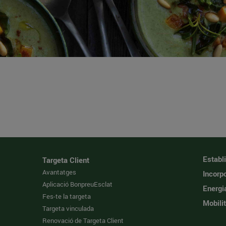
Establ
Targeta Client
Avantatges
Incorpo
Aplicació BonpreuEsclat
Energi
Fes-te la targeta
Mobilit
Targeta vinculada
Renovació de Targeta Client