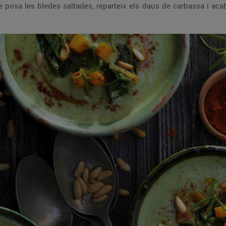
re posa les bledes saltades, reparteix els daus de carbassa i ac