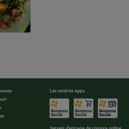
Les nostres apps
iments
ra't
a
at
Serveis d'entrega de compra online