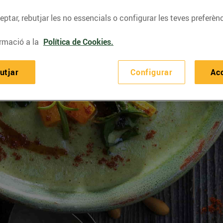
ptar, rebutjar les no essencials o configurar les teves preferènc
rmació a la
Política de Cookies.
utjar
Configurar
Ac