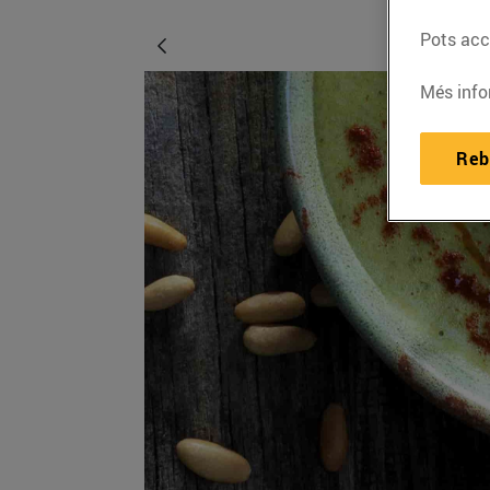
Pots acce
Més info
Reb