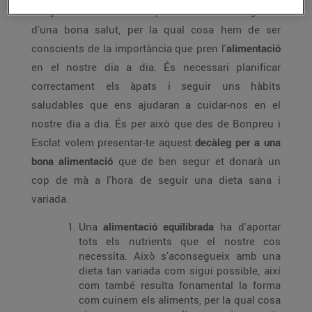
Menjar bé
és fonamental per trobar-nos bé i gaudir
d'una bona salut, per la qual cosa hem de ser
conscients de la importància que pren l'
alimentació
en el nostre dia a dia. És necessari planificar
correctament els àpats i seguir uns hàbits
saludables que ens ajudaran a cuidar-nos en el
nostre dia a dia. És per això que des de Bonpreu i
Esclat volem presentar-te aquest
decàleg per a una
bona alimentació
que de ben segur et donarà un
cop de mà a l'hora de seguir una dieta sana i
variada.
Una
alimentació equilibrada
ha d'aportar
tots els nutrients que el nostre cos
necessita. Això s'aconsegueix amb una
dieta tan variada com sigui possible, així
com també resulta fonamental la forma
com cuinem els aliments, per la qual cosa