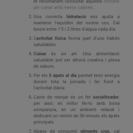
et recomanem consultar aquests
consells
per cuinar amb menys calories.
Una correcta
hidratació
ens ajuda a
mantenir l'equilibri del nostre cos. Cal
beure entre 1'5 i 2 litres d'aigua cada dia.
L'
activitat física
forma part d'uns hàbits
saludables.
Cuinar
és un art. Una alimentació
saludable pot ser alhora creativa i plena
de sabors.
Fer els
5 àpats al dia
permet tenir energia
durant tota la jornada i fer front a
l'activitat diària.
L'acte de menjar és un fet
socialitzador
;
per això, és millor fer-lo amb bona
companyia, en un ambient relaxat i
dedicant un mínim de 30 minuts els àpats
principals.
Abans de consumir
aliments crus
, cal