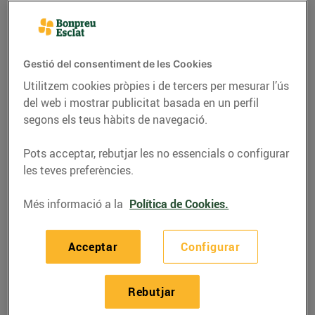
Gestió del consentiment de les Cookies
Utilitzem cookies pròpies i de tercers per mesurar l’ús
del web i mostrar publicitat basada en un perfil
segons els teus hàbits de navegació.
Pots acceptar, rebutjar les no essencials o configurar
les teves preferències.
CONSELLS I HÀBITS SALUDABLES
Més informació a la
Política de Cookies.
Decàleg de
Acceptar
Configurar
l'alimentació saludable
17/d’agost/2016
Rebutjar