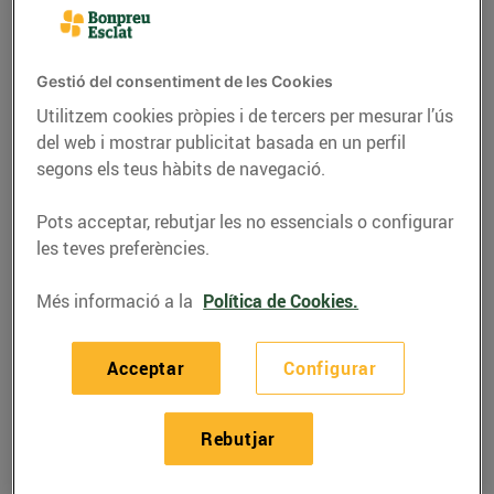
Gestió del consentiment de les Cookies
Utilitzem cookies pròpies i de tercers per mesurar l’ús
del web i mostrar publicitat basada en un perfil
segons els teus hàbits de navegació.
Pots acceptar, rebutjar les no essencials o configurar
les teves preferències.
Més informació a la
Política de Cookies.
ACTUALITAT
Descobreix l'Espai
Acceptar
Configurar
privat del web de
Bonpreu i Esclat
Rebutjar
17/d’abril/2017