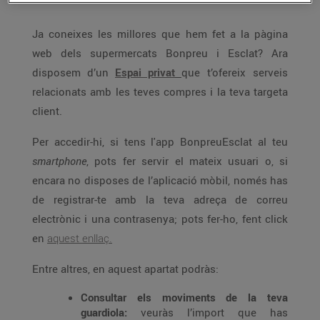
Ja coneixes les millores que hem fet a la pàgina
web dels supermercats Bonpreu i Esclat? Ara
disposem d’un
Espai privat
que t’ofereix serveis
relacionats amb les teves compres i la teva targeta
client.
Per accedir-hi, si tens l'app BonpreuEsclat al teu
smartphone
, pots fer servir el mateix usuari o, si
encara no disposes de l’aplicació mòbil, només has
de registrar-te amb la teva adreça de correu
electrònic i una contrasenya; pots fer-ho, fent click
en
aquest enllaç.
Entre altres, en aquest apartat podràs:
Consultar els moviments de la teva
guardiola:
veuràs l’import que has