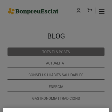
BLOG
TOTS ELS POSTS
ACTUALITAT
CONSELLS I HÀBITS SALUDABLES
ENERGIA
GASTRONOMIA I TRADICIONS
RECEPTES