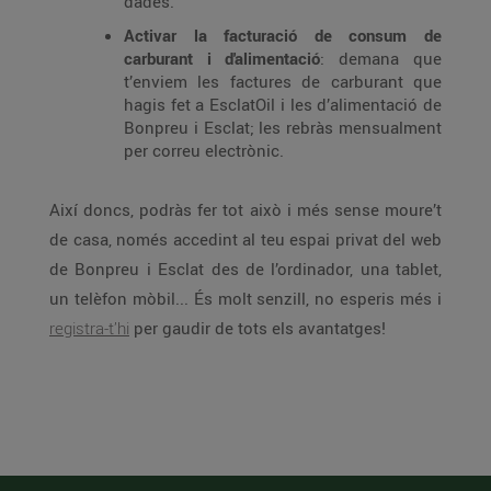
dades.
Activar la facturació de consum de
carburant i d'alimentació
: demana que
t’enviem les factures de carburant que
hagis fet a EsclatOil i les d’alimentació de
Bonpreu i Esclat; les rebràs mensualment
per correu electrònic.
Així doncs, podràs fer tot això i més sense moure’t
de casa, només accedint al teu espai privat del web
de Bonpreu i Esclat des de l’ordinador, una tablet,
un telèfon mòbil... És molt senzill, no esperis més i
registra-t’hi
per gaudir de tots els avantatges!