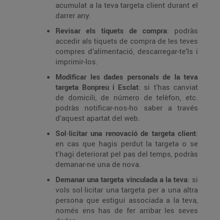
acumulat a la teva targeta client durant el
darrer any.
Revisar els tiquets de compra
: podràs
accedir als tiquets de compra de les teves
compres d’alimentació, descarregar-te’ls i
imprimir-los.
Modificar les dades personals de la teva
targeta Bonpreu i Esclat
: si t’has canviat
de domicili, de número de telèfon, etc.
podràs notificar-nos-ho saber a través
d’aquest apartat del web.
Sol·licitar una renovació de targeta client
:
en cas que hagis perdut la targeta o se
t'hagi deteriorat pel pas del temps, podràs
demanar-ne una de nova.
Demanar una targeta vinculada a la teva
: si
vols sol·licitar una targeta per a una altra
persona que estigui associada a la teva,
només ens has de fer arribar les seves