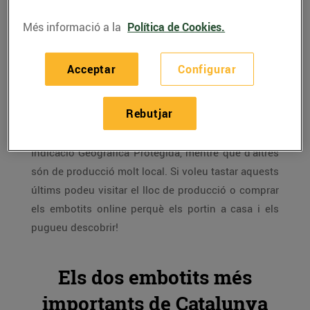
Més informació a la
Política de Cookies.
Catalunya és terra d'embotits
gràcies a la presència
tan important de granges de porc, sobretot a la
Acceptar
Configurar
Catalunya central, que han convertit aquests
productes en imprescindibles de moltes cases.
Rebutjar
Alguns dels embotits tradicionals catalans estan
protegits amb Denominació d’Origen o amb
Indicació Geogràfica Protegida, mentre que d’altres
són de producció molt local. Si voleu tastar aquests
últims podeu visitar el lloc de producció o comprar
els embotits online perquè els portin a casa i els
pugueu descobrir!
Els dos embotits més
importants de Catalunya