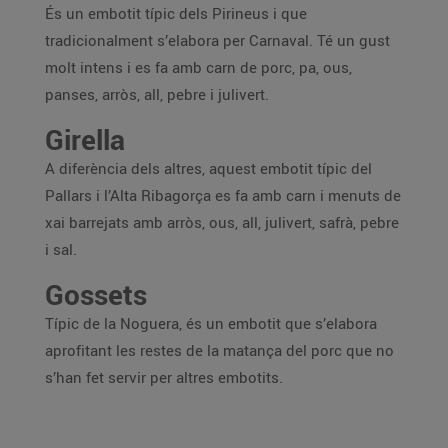
És un embotit típic dels Pirineus i que
tradicionalment s’elabora per Carnaval. Té un gust
molt intens i es fa amb carn de porc, pa, ous,
panses, arròs, all, pebre i julivert.
Girella
A diferència dels altres, aquest embotit típic del
Pallars i l’Alta Ribagorça es fa amb carn i menuts de
xai barrejats amb arròs, ous, all, julivert, safrà, pebre
i sal.
Gossets
Típic de la Noguera, és un embotit que s’elabora
aprofitant les restes de la matança del porc que no
s’han fet servir per altres embotits.