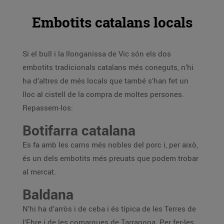
Embotits catalans locals
Si el bull i la llonganissa de Vic són els dos
embotits tradicionals catalans més coneguts, n’hi
ha d’altres de més locals que també s’han fet un
lloc al cistell de la compra de moltes persones.
Repassem-los:
Botifarra catalana
Es fa amb les carns més nobles del porc i, per això,
és un dels embotits més preuats que podem trobar
al mercat.
Baldana
N’hi ha d’arròs i de ceba i és típica de les Terres de
l’Ebre i de les comarques de Tarragona. Per fer-les,