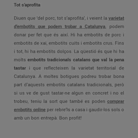
Tot s’aprofita
Diuen que ‘del porc, tot s’aprofita’, i veient la
varietat
d’embotits que podem trobar a Catalunya
, podem
donar per fet que és així. Hi ha embotits de porc i
embotits de xai, embotits cuits i embotits crus. Fins
i tot, hi ha embotits dolços. La qüestió és que hi ha
molts
embotits tradicionals catalans que val la pena
tastar
i que reflecteixen la varietat territorial de
Catalunya. A moltes botigues podreu trobar bona
part d’aquests embotits catalans tradicionals, però
si us ve de gust tastar-ne algun en concret i no el
trobeu, teniu la sort que també es poden
comprar
embotits online
per rebre’ls a casa i gaudir-los sols o
amb un bon entrepà. Bon profit!