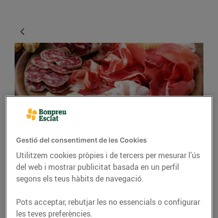
CONSELLS I HÀBITS SALUDABLES
Gestió del consentiment de les Cookies
Utilitzem cookies pròpies i de tercers per mesurar l’ús
Els millors embotits
del web i mostrar publicitat basada en un perfil
tradicionals catalans
segons els teus hàbits de navegació.
24/d’octubre/2018
Pots acceptar, rebutjar les no essencials o configurar
les teves preferències.