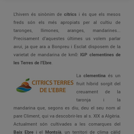
L’hivern és sinònim de
cítrics
i és que els mesos
freds són els més apropiats per al cultiu de
taronges, llimones, aranges, mandarines...
Precisament d’aquestes últimes us volem parlar
avui, ja que ara a Bonpreu i Esclat disposem de la
varietat de mandarina de km0:
IGP clementines de
les Terres de l’Ebre
.
La
clementina
és un
fruit híbrid sorgit del
creuament de la
taronja i la
mandarina que, segons es diu, deu el seu nom al
pare Climent, qui va descobrir-les al s. XIX a Algèria.
Actualment són cultivades a les comarques del
Baix Ebre
i el
Mon
tsià
, un territori de clima càlid