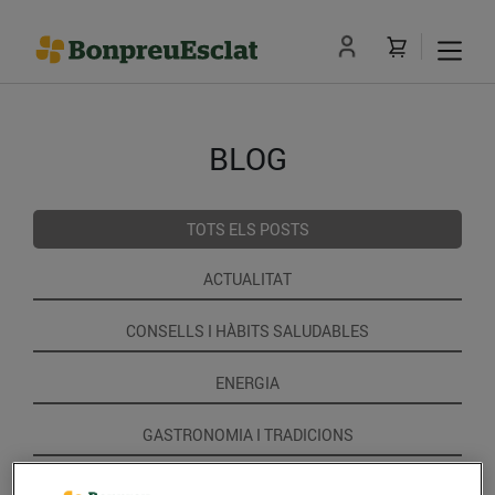
BLOG
TOTS ELS POSTS
ACTUALITAT
CONSELLS I HÀBITS SALUDABLES
ENERGIA
GASTRONOMIA I TRADICIONS
RECEPTES