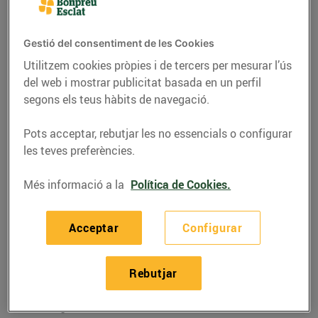
Gestió del consentiment de les Cookies
Utilitzem cookies pròpies i de tercers per mesurar l’ús
del web i mostrar publicitat basada en un perfil
segons els teus hàbits de navegació.
Pots acceptar, rebutjar les no essencials o configurar
les teves preferències.
Més informació a la
Política de Cookies.
GASTRONOMIA I TRADICIONS
Acceptar
Configurar
Encara no coneixes les
clementines de les
Rebutjar
Terres de l'Ebre?
04/de gener/2018