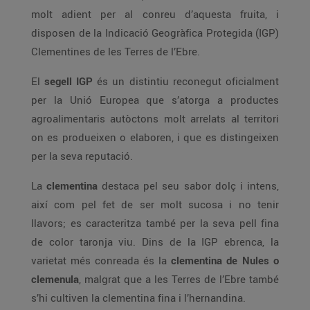
molt adient per al conreu d’aquesta fruita, i
disposen de la Indicació Geogràfica Protegida (IGP)
Clementines de les Terres de l’Ebre.
El
segell IGP
és un distintiu reconegut oficialment
per la Unió Europea que s’atorga a productes
agroalimentaris autòctons molt arrelats al territori
on es produeixen o elaboren, i que es distingeixen
per la seva reputació.
La
clementina
destaca pel seu sabor dolç i intens,
així com pel fet de ser molt sucosa i no tenir
llavors; es caracteritza també per la seva pell fina
de color taronja viu. Dins de la IGP ebrenca, la
varietat més conreada és la
clementina de Nules o
clemenula
, malgrat que a les Terres de l’Ebre també
s’hi cultiven la clementina fina i l’hernandina.