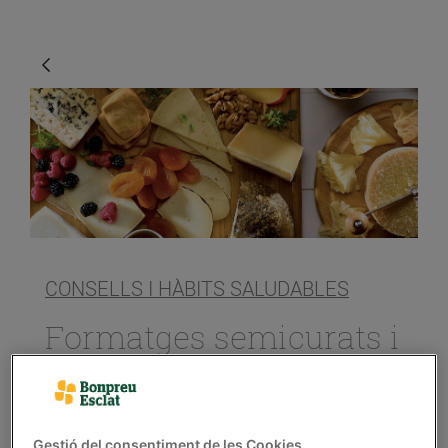
CONSELLS I HÀBITS SALUDABLES
Formatges semicurats i
curats: sabor intens
15/de març/2019
Gestió del consentiment de les Cookies