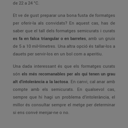
de 22 a 24 °C.
Et ve de gust preparar una bona fusta de formatges
per oferir-la als convidats? En aquest cas, has de
saber que el tall dels formatges semicurats i curats
es fa en falca triangular o en barretes
, amb un gruix
de 5 a 10 mil•límetres. Una altra opció és tallar-los a
dauets per servir-los en un bol com a aperitiu.
Una dada interessant és que els formatges curats
són
els més recomanables per als qui tenen un grau
alt d’intolerància a la lactosa
. En canvi, cal anar amb
compte amb els semicurats. En qualsevol cas,
sempre que hi hagi un problema d’intolerància, el
millor és consultar sempre el metge per determinar
si ens convé menjar-ne o no.