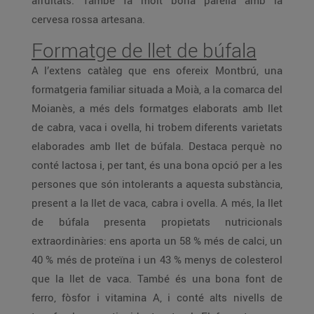
afruitats. També fa molt bona parella amb la
cervesa rossa artesana.
Formatge de llet de búfala
A l’extens catàleg que ens ofereix Montbrú, una
formatgeria familiar situada a Moià, a la comarca del
Moianès, a més dels formatges elaborats amb llet
de cabra, vaca i ovella, hi trobem diferents varietats
elaborades amb llet de búfala. Destaca perquè no
conté lactosa i, per tant, és una bona opció per a les
persones que són intolerants a aquesta substància,
present a la llet de vaca, cabra i ovella. A més, la llet
de búfala presenta propietats nutricionals
extraordinàries: ens aporta un 58 % més de calci, un
40 % més de proteïna i un 43 % menys de colesterol
que la llet de vaca. També és una bona font de
ferro, fòsfor i vitamina A, i conté alts nivells de