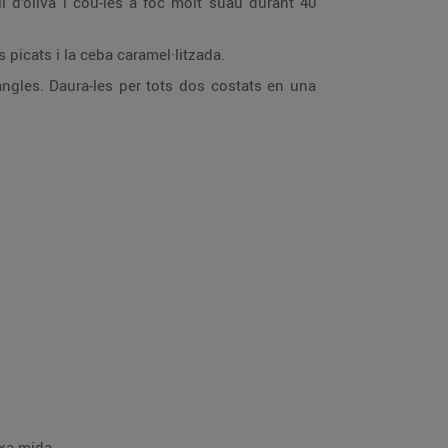
li d’oliva i cou-les a foc molt suau durant 40
 picats i la ceba caramel·litzada.
angles. Daura-les per tots dos costats en una
ixa mida.