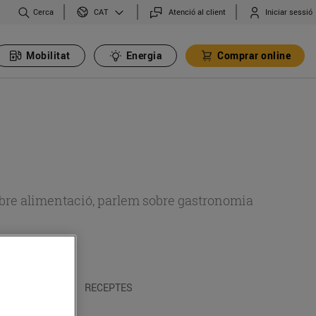
Cerca
Atenció al client
Iniciar sessió
CAT
Mobilitat
Energia
Comprar online
 sobre alimentació, parlem sobre gastronomia
 I TRADICIONS
RECEPTES