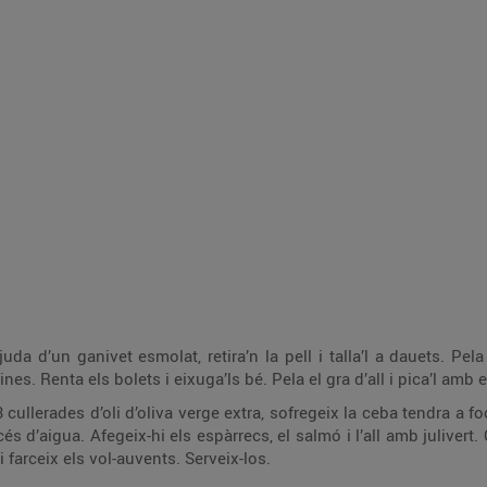
uda d’un ganivet esmolat, retira’n la pell i talla’l a dauets. Pel
ines. Renta els bolets i eixuga’ls bé. Pela el gra d’all i pica’l amb el
ullerades d’oli d’oliva verge extra, sofregeix la ceba tendra a fo
cés d’aigua. Afegeix-hi els espàrrecs, el salmó i l’all amb julive
i farceix els vol-auvents. Serveix-los.