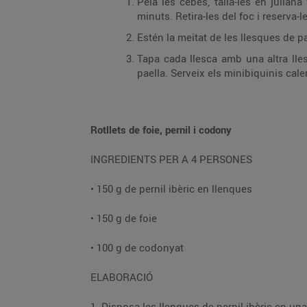
Pela les cebes, talla-les en julian
minuts. Retira-les del foc i reserva-l
Estén la meitat de les llesques de pa
Tapa cada llesca amb una altra lles
paella. Serveix els minibiquinis cale
Rotllets de foie, pernil i codony
INGREDIENTS PER A 4 PERSONES
• 150 g de pernil ibèric en llenques
• 150 g de foie
• 100 g de codonyat
ELABORACIÓ
1. Disposa les llenques de pernil ibèric en una 