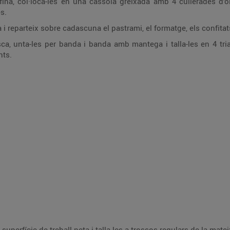
a fina, col·loca-les en una cassola greixada amb 4 cullerades d’o
es.
 i reparteix sobre cadascuna el pastrami, el formatge, els confitats
ca, unta-les per banda i banda amb mantega i talla-les en 4 tri
nts.
superfície de treball neta i talla-les a trossos regulars de la mate