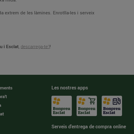
 extrem de les làmines. Enrotlla-les i serveix
u i Esclat
,
descarrega-te'l
!
Les nostres apps
iments
ra't
a
at
Serveis d'entrega de compra online