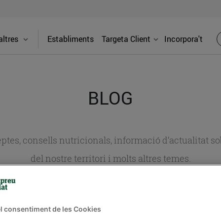
ltres
Establiments
Targeta Client
Incorpora't
BLOG
ceptes, consells nutricionals, informació d’actualitat
del nostre territori i molts altres temes.
TAT
CONSELLS I HÀBITS SALUDABLES
ENERGIA
GASTRONOMIA
l consentiment de les Cookies