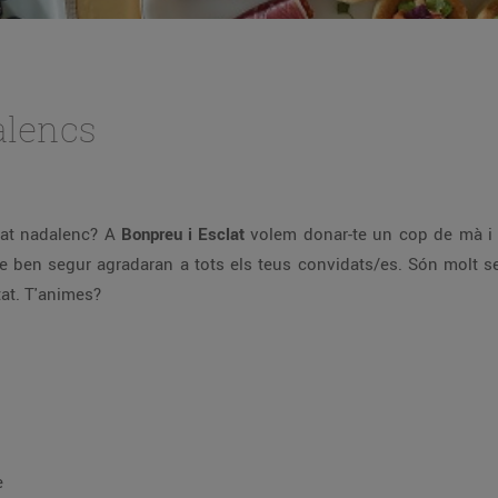
alencs
pat nadalenc? A
Bonpreu i Esclat
volem donar-te un cop de mà i 
 ben segur agradaran a tots els teus convidats/es. Són molt se
tat. T'animes?
e