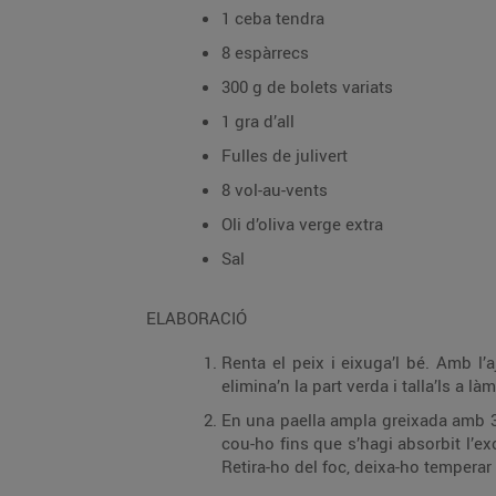
1 ceba tendra
8 espàrrecs
300 g de bolets variats
1 gra d’all
Fulles de julivert
8 vol-au-vents
Oli d’oliva verge extra
Sal
ELABORACIÓ
Renta el peix i eixuga’l bé. Amb l’aj
elimina’n la part verda i talla’ls a làm
En una paella ampla greixada amb 3 c
cou-ho fins que s’hagi absorbit l’ex
Retira-ho del foc, deixa-ho temperar 