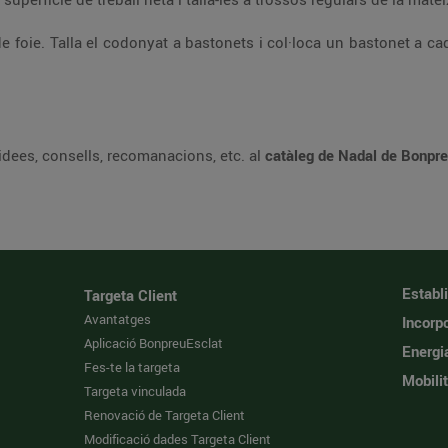
 foie. Talla el codonyat a bastonets i col·loca un bastonet a cada
idees, consells, recomanacions, etc. al
catàleg de Nadal de Bonpre
Establ
Targeta Client
Avantatges
Incorpo
Aplicació BonpreuEsclat
Energi
Fes-te la targeta
Mobilit
Targeta vinculada
Renovació de Targeta Client
Modificació dades Targeta Client