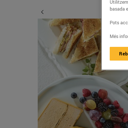
Utilitzem
basada e
Pots acce
Més info
Reb