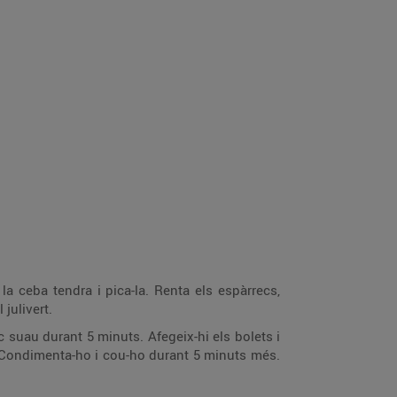
a la ceba tendra i pica-la. Renta els espàrrecs,
 julivert.
c suau durant 5 minuts. Afegeix-hi els bolets i
rt. Condimenta-ho i cou-ho durant 5 minuts més.