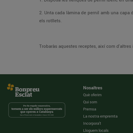
2. Unta cada làmina de pernil amb una capa de
els rotllets.
Trobaràs aquestes receptes, així com d'altres 
Nosaltres
Què oferim
Qui som
Premsa
La nostra empremta
Incorpora't
Lloguem locals