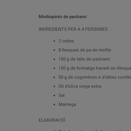
Minibiquinis de pastrami
INGREDIENTS PER A 4 PERSONES
2 cebes
8 llesques de pa de motlle
150 g de talls de pastrami
150 g de formatge havarti en llenqu
50 g de cogombres o d’altres confit
Oli d’oliva verge extra
Sal
Mantega
ELABORACIÓ