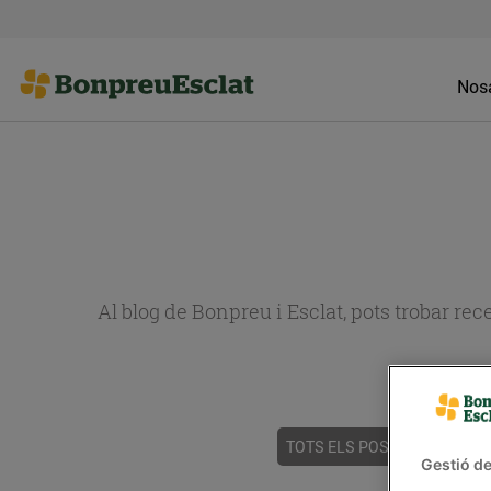
Nosa
Al blog de Bonpreu i Esclat, pots trobar re
TOTS ELS POSTS
ACTUALI
Gestió de