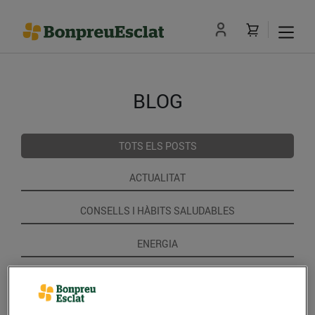
BLOG
TOTS ELS POSTS
ACTUALITAT
CONSELLS I HÀBITS SALUDABLES
ENERGIA
GASTRONOMIA I TRADICIONS
RECEPTES