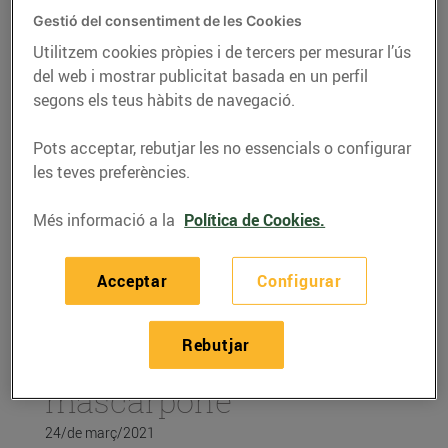
Gestió del consentiment de les Cookies
Utilitzem cookies pròpies i de tercers per mesurar l’ús
del web i mostrar publicitat basada en un perfil
segons els teus hàbits de navegació.
Pots acceptar, rebutjar les no essencials o configurar
les teves preferències.
Més informació a la
Política de Cookies.
Acceptar
Configurar
RECEPTES
Maduixes macerades
Rebutjar
amb cremós de
mascarpone
24/de març/2021