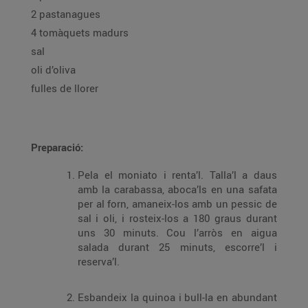
2 pastanagues
4 tomàquets madurs
sal
oli d’oliva
fulles de llorer
Preparació:
Pela el moniato i renta’l. Talla’l a daus
amb la carabassa, aboca’ls en una safata
per al forn, amaneix-los amb un pessic de
sal i oli, i rosteix-los a 180 graus durant
uns 30 minuts. Cou l’arròs en aigua
salada durant 25 minuts, escorre’l i
reserva’l.
Esbandeix la quinoa i bull-la en abundant