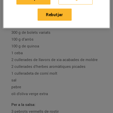
Ingredients per a 4 persones:
Rebutjar
300 g de carabassa pelada i sense llavors
1 moniato mitjà
300 g de bolets variats
100 g d’arròs
100 g de quinoa
1 ceba
2 cullerades de llavors de xia acabades de moldre
2 cullerades d’herbes aromàtiques picades
1 culleradeta de comí molt
sal
pebre
oli d’oliva verge extra
Per a la salsa:
3 pebrots vermells de rostir