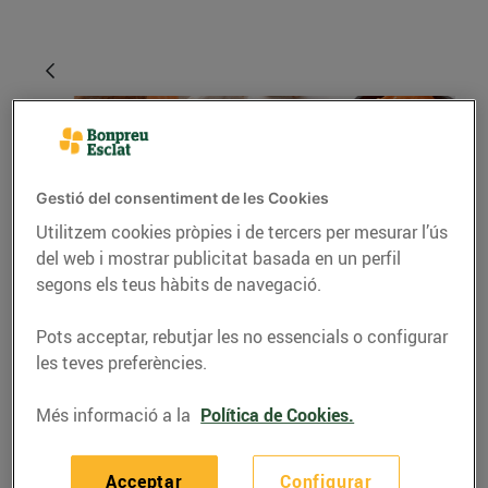
Gestió del consentiment de les Cookies
Utilitzem cookies pròpies i de tercers per mesurar l’ús
del web i mostrar publicitat basada en un perfil
segons els teus hàbits de navegació.
RECEPTES
Pots acceptar, rebutjar les no essencials o configurar
Mandonguilles vegetals
les teves preferències.
de moniato, carabassa i
Més informació a la
Política de Cookies.
bolets
03/de març/2021
Acceptar
Configurar