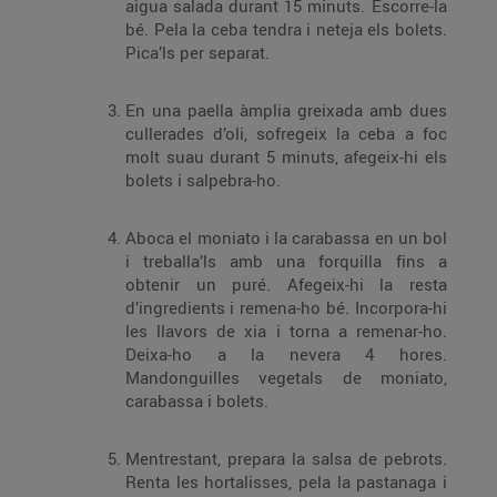
aigua salada durant 15 minuts. Escorre-la
bé. Pela la ceba tendra i neteja els bolets.
Pica’ls per separat.
En una paella àmplia greixada amb dues
cullerades d’oli, sofregeix la ceba a foc
molt suau durant 5 minuts, afegeix-hi els
bolets i salpebra-ho.
Aboca el moniato i la carabassa en un bol
i treballa’ls amb una forquilla fins a
obtenir un puré. Afegeix-hi la resta
d’ingredients i remena-ho bé. Incorpora-hi
les llavors de xia i torna a remenar-ho.
Deixa-ho a la nevera 4 hores.
Mandonguilles vegetals de moniato,
carabassa i bolets.
Mentrestant, prepara la salsa de pebrots.
Renta les hortalisses, pela la pastanaga i