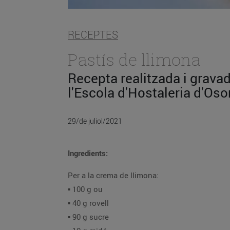
RECEPTES
Pastís de llimona
Recepta realitzada i grava
l'Escola d'Hostaleria d'Oso
29/de juliol/2021
Ingredients:
Per a la crema de llimona:
▪️ 100 g ou
▪️ 40 g rovell
▪️ 90 g sucre