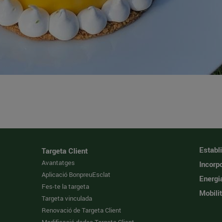
Establ
Targeta Client
Avantatges
Incorpo
Aplicació BonpreuEsclat
Energi
Fes-te la targeta
Mobilit
Targeta vinculada
Renovació de Targeta Client