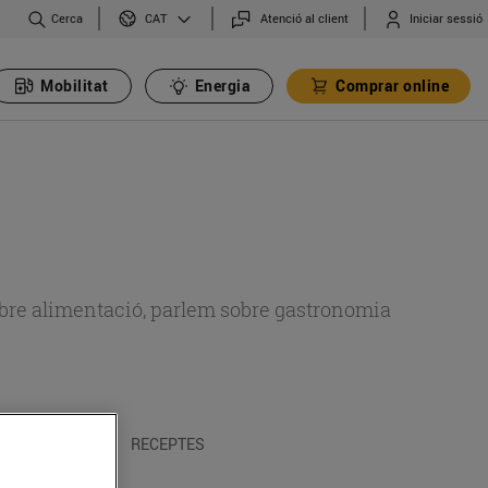
Cerca
Atenció al client
Iniciar sessió
CAT
Mobilitat
Energia
Comprar online
 sobre alimentació, parlem sobre gastronomia
 I TRADICIONS
RECEPTES