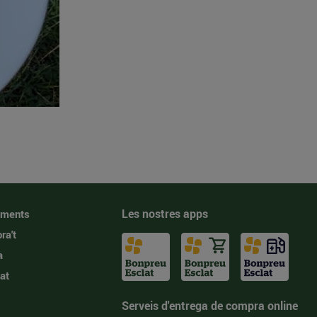
Les nostres apps
iments
ra't
a
at
Serveis d'entrega de compra online