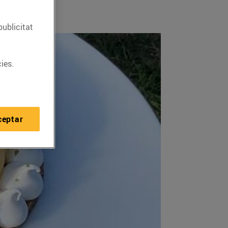
publicitat
ies.
ceptar