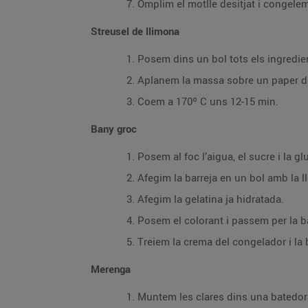
Omplim el motlle desitjat i congele
Streusel de llimona
Posem dins un bol tots els ingredie
Aplanem la massa sobre un paper de
Coem a 170º C uns 12-15 min.
Bany groc
Posem al foc l’aigua, el sucre i la g
Afegim la barreja en un bol amb la l
Afegim la gelatina ja hidratada.
Posem el colorant i passem per la b
Treiem la crema del congelador i l
Merenga
Muntem les clares dins una batedora