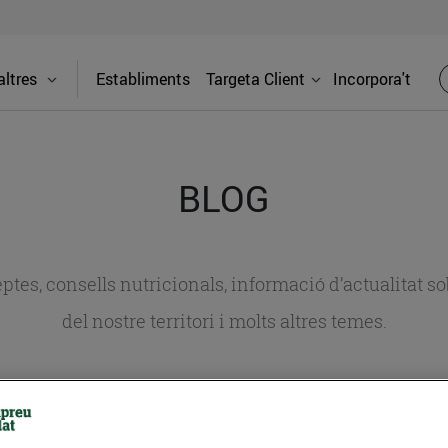
ltres
Establiments
Targeta Client
Incorpora't
BLOG
ceptes, consells nutricionals, informació d’actualitat
del nostre territori i molts altres temes.
TAT
CONSELLS I HÀBITS SALUDABLES
ENERGIA
GASTRONOMIA