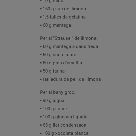
▪️ 10 g midó
▪️ 160 g suc de llimona
▪️ 1,5 fulles de gelatina
▪️ 60 g mantega
Per al "Streusel" de llimona:
▪️ 60 g mantega a daus freda
▪️ 50 g sucre morè
▪️ 60 g pols d'ametlla
▪️ 50 g farina
▪️ ratlladura de pell de llimona
Per al bany groc:
▪️ 90 g aigua
▪️ 100 g sucre
▪️ 100 g glucosa líquida
▪️ 65 g llet condensada
▪️ 100 g xocolata blanca