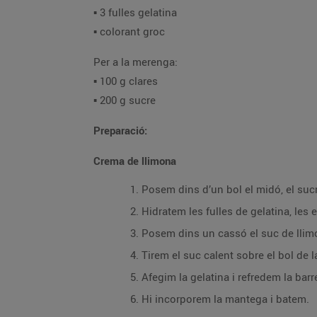
▪️ 3 fulles gelatina
▪️ colorant groc
Per a la merenga:
▪️ 100 g clares
▪️ 200 g sucre
Preparació:
Crema de llimona
Posem dins d’un bol el midó, el sucr
Hidratem les fulles de gelatina, les 
Posem dins un cassó el suc de llimo
Tirem el suc calent sobre el bol de 
Afegim la gelatina i refredem la barr
Hi incorporem la mantega i batem.