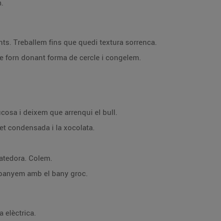
m.
nts. Treballem fins que quedi textura sorrenca.
 forn donant forma de cercle i congelem.
lucosa i deixem que arrenqui el bull.
let condensada i la xocolata.
atedora. Colem.
a banyem amb el bany groc.
 elèctrica.