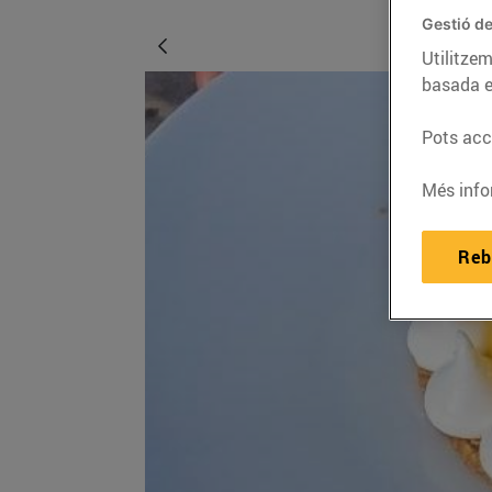
Gestió de
Utilitzem
basada e
Pots acce
Més info
Reb