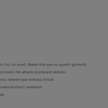
e, l’ou i el rovell. Batem fins que no quedin grumolls.
escorrem i les afegim al preparat anterior.
na i deixem que arrenqui el bull.
la mescla d’ous i remenem.
eja.