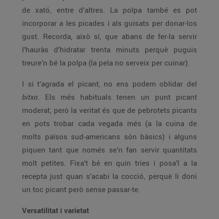
de xató, entre d’altres. La polpa també es pot
incorporar a les picades i als guisats per donar-los
gust. Recorda, això sí, que abans de fer-la servir
l’hauràs d’hidratar trenta minuts perquè puguis
treure’n bé la polpa (la pela no serveix per cuinar).
I si t’agrada el picant, no ens podem oblidar del
bitxo
. Els més habituals tenen un punt picant
moderat, però la veritat és que de pebrotets picants
en pots trobar cada vegada més (a la cuina de
molts països sud-americans són bàsics) i alguns
piquen tant que només se’n fan servir quantitats
molt petites. Fixa’t bé en quin tries i posa’l a la
recepta just quan s’acabi la cocció, perquè li doni
un toc picant però sense passar-te.
Versatilitat i varietat