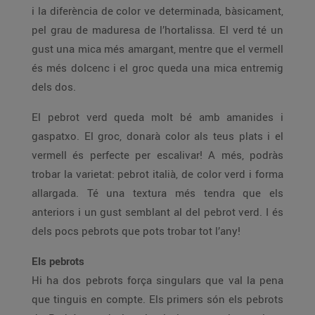
i la diferència de color ve determinada, bàsicament,
pel grau de maduresa de l’hortalissa. El verd té un
gust una mica més amargant, mentre que el vermell
és més dolcenc i el groc queda una mica entremig
dels dos.
El pebrot verd queda molt bé amb amanides i
gaspatxo. El groc, donarà color als teus plats i el
vermell és perfecte per escalivar! A més, podràs
trobar la varietat: pebrot italià, de color verd i forma
allargada. Té una textura més tendra que els
anteriors i un gust semblant al del pebrot verd. I és
dels pocs pebrots que pots trobar tot l’any!
Els pebrots
Hi ha dos pebrots força singulars que val la pena
que tinguis en compte. Els primers són els pebrots