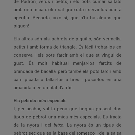
de Padrón, verds i petits, i els pots cuinar saltats
amb una mica d’oli i sal gruixuda i servir-los com a
aperitiu. Recorda, això sí, que n’hi ha alguns que
piquen!
Els altres són als pebrots de piquillo, són vermells,
petits i amb forma de triangle. És fàcil trobar-los en
conserva i els pots farcir amb el que et vingui de
gust. És molt habitual menjar-los farcits de
brandada de bacallà, però també els pots farcir amb
carn picada o tallar-los a tires i posar-los en una
amanida o en un plat d’arròs.
Els pebrots més especials
I, per acabar, val la pena que tinguis present dos
tipus de pebrot una mica més especials. Es tracta
de la nyora i del
bitxo
. La nyora és un tipus de
pebrot sec que és la base del romesco i de la salsa