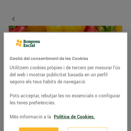
Gestió del consentiment de les Cookies
Utilitzem cookies pròpies i de tercers per mesurar l’ús
del web i mostrar publicitat basada en un perfil
segons els teus hàbits de navegació.
GASTRONOMIA I TRADICIONS
Pebrots de tota mena
Pots acceptar, rebutjar les no essencials o configurar
les teves preferències.
per omplir el cistell
Més informació a la
Política de Cookies.
12/de juliol/2021