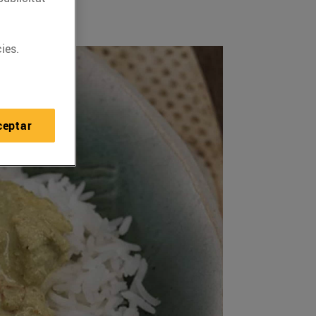
ies.
ceptar