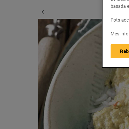
basada e
Pots acce
Més info
Reb