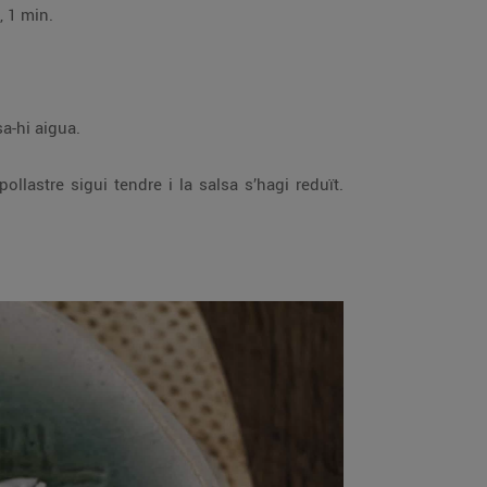
a foc lent, 1 min.
 pollastre, posa-hi aigua.