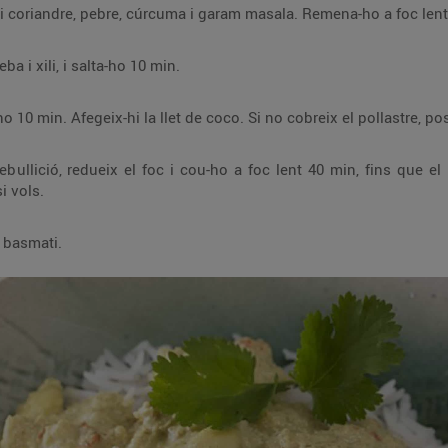
Escalfa l’oli en una paella i afegeix-hi coriandre, pebre, cúrcuma i garam masala. Remena-ho 
Apuja el foc, afegeix-hi la pasta de ceba i xili, i salta-ho 10 min.
Afegeix-hi el pollastre adobat i cou-ho 10 min. Afegeix-hi la llet de coco. Si no cobreix el
in, fins que el pollastre sigui tendre i la salsa s’hagi reduït.
Afegeix-hi sal i més suc de llimona si vols.
 basmati.