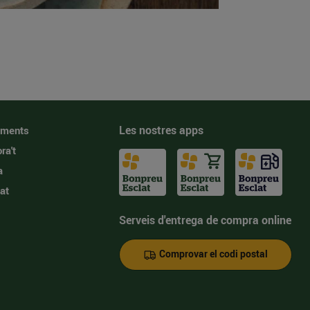
Les nostres apps
iments
ra't
a
at
Serveis d'entrega de compra online
Comprovar el codi postal