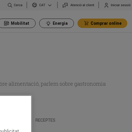
Cerca
Atenció al client
Iniciar sessió
CAT
Mobilitat
Energia
Comprar online
 sobre alimentació, parlem sobre gastronomia
 I TRADICIONS
RECEPTES
publicitat