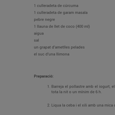
1 culleradeta de cúrcuma
1 culleradeta de garam masala
pebre negre
1 llauna de llet de coco (400 ml)
aigua
sal
un grapat d’ametlles pelades
el suc d’una llimona
Preparació:
Barreja el pollastre amb el iogurt, el gingebre, l’all, la meitat del suc de llimona i una
tota la nit o un mínim de 6 h.