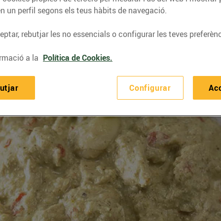
n un perfil segons els teus hàbits de navegació.
ptar, rebutjar les no essencials o configurar les teves preferènc
rmació a la
Política de Cookies.
utjar
Configurar
Ac