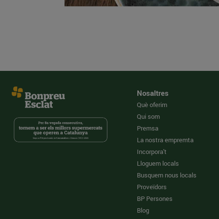
Nosaltres
Què oferim
Qui som
Premsa
La nostra empremta
Incorpora't
Lloguem locals
Busquem nous locals
Proveïdors
BP Persones
Blog