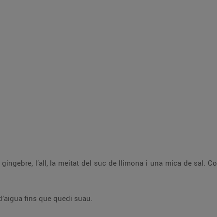
 mica de sal. Cobreix-ho amb paper film i posa-ho a la nevera
Liqua la ceba i el xili amb una mica d’aigua fins que quedi suau.