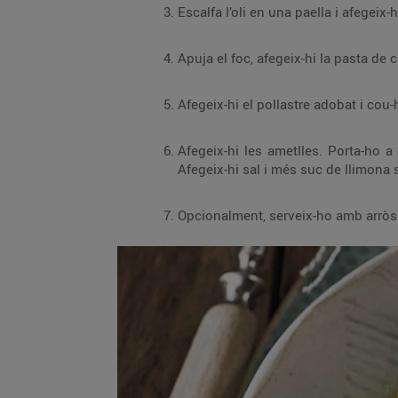
Afegeix-hi les ametlles. Porta-ho a ebullició, redueix el foc i cou-ho a foc lent 40 m
Opcionalment, serveix-ho amb arròs