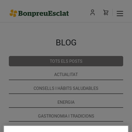
BLOG
TOTS ELS POSTS
ACTUALITAT
CONSELLS I HÀBITS SALUDABLES
ENERGIA
GASTRONOMIA I TRADICIONS
RECEPTES