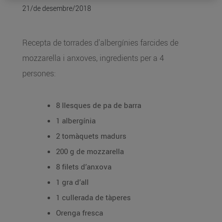
21/de desembre/2018
Recepta de torrades d'albergínies farcides de
mozzarella i anxoves, ingredients per a 4
persones:
8 llesques de pa de barra
1 albergínia
2 tomàquets madurs
200 g de mozzarella
8 filets d’anxova
1 gra d’all
1 cullerada de tàperes
Orenga fresca