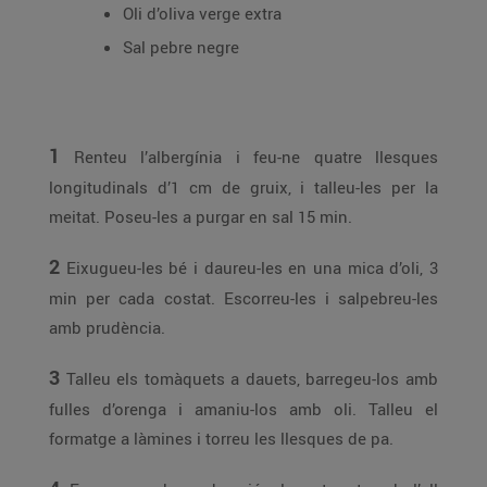
Oli d’oliva verge extra
Sal pebre negre
1
Renteu l’albergínia i feu-ne quatre llesques
longitudinals d’1 cm de gruix, i talleu-les per la
meitat. Poseu-les a purgar en sal 15 min.
2
Eixugueu-les bé i daureu-les en una mica d’oli, 3
min per cada costat. Escorreu-les i salpebreu-les
amb prudència.
3
Talleu els tomàquets a dauets, barregeu-los amb
fulles d’orenga i amaniu-los amb oli. Talleu el
formatge a làmines i torreu les llesques de pa.