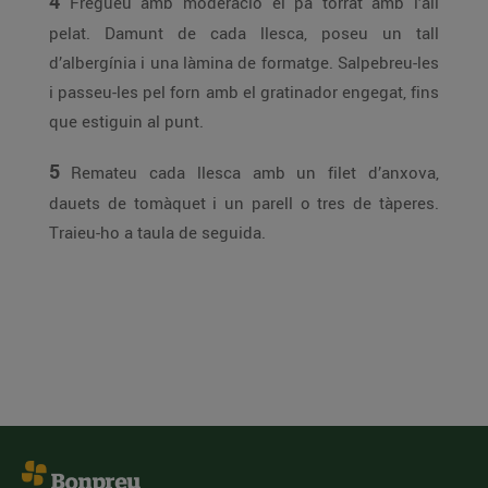
4
Fregueu amb moderació el pa torrat amb l’all
pelat. Damunt de cada llesca, poseu un tall
d’albergínia i una làmina de formatge. Salpebreu-les
i passeu-les pel forn amb el gratinador engegat, fins
que estiguin al punt.
5
Remateu cada llesca amb un filet d’anxova,
dauets de tomàquet i un parell o tres de tàperes.
Traieu-ho a taula de seguida.