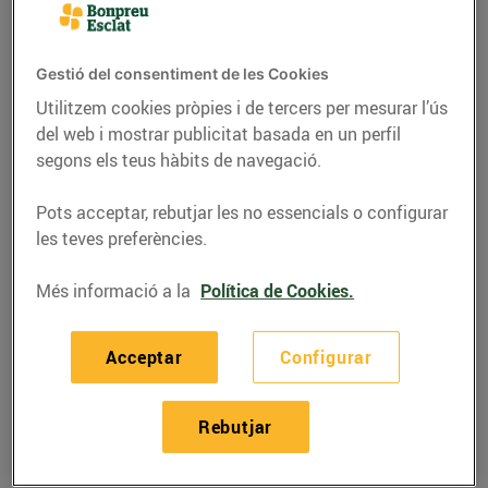
Gestió del consentiment de les Cookies
Utilitzem cookies pròpies i de tercers per mesurar l’ús
del web i mostrar publicitat basada en un perfil
segons els teus hàbits de navegació.
Pots acceptar, rebutjar les no essencials o configurar
les teves preferències.
Més informació a la
Política de Cookies.
RECEPTES
Recepta de torrades
Acceptar
Configurar
d'albergínies farcides
de mozzarella i
Rebutjar
anxoves