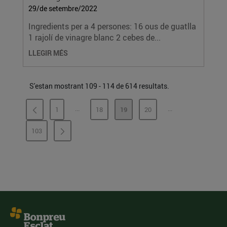
29/de setembre/2022
Ingredients per a 4 persones: 16 ous de guatlla
1 rajolí de vinagre blanc 2 cebes de...
LLEGIR MÉS
S'estan mostrant 109 - 114 de 614 resultats.
...
...
1
18
19
20
PÀGINES INTERMÈDIES
PÀGINES INTERMÈ
PÀGINA
PÀGINA
PÀGINA
PÀGINA
103
PÀGINA