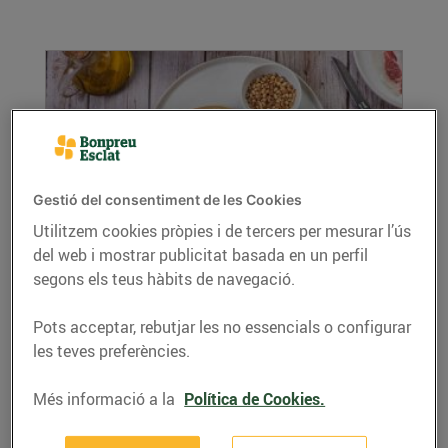
Gestió del consentiment de les Cookies
Utilitzem cookies pròpies i de tercers per mesurar l’ús
Coca de pernil i brie
del web i mostrar publicitat basada en un perfil
segons els teus hàbits de navegació.
08/de novembre/2022
Ingredients per 4 persones: Per a la massa de
Pots acceptar, rebutjar les no essencials o configurar
coca: 250 grams de farina panificable 5
les teves preferències.
grams...
LLEGIR MÉS
Més informació a la
Política de Cookies.