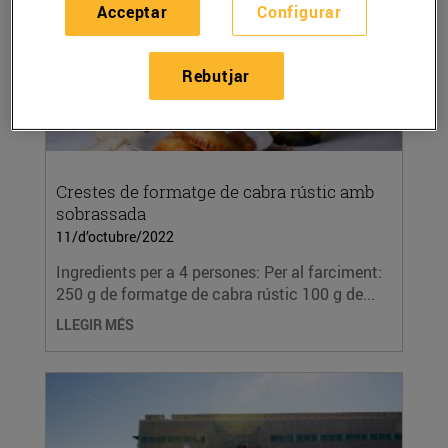
Acceptar
Configurar
Rebutjar
Crestes de formatge de cabra rústic amb
sobrassada
11/d’octubre/2022
Ingredients per a 4 persones: Per al farciment:
250 g de formatge de cabra rústic 100 g de...
LLEGIR MÉS