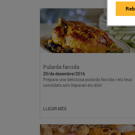
Reb
Pularda farcida
20/de desembre/2016
Prepara una deliciosa pularda farcida i els teus
convidats se'n lleparan els dits!
LLEGIR MÉS