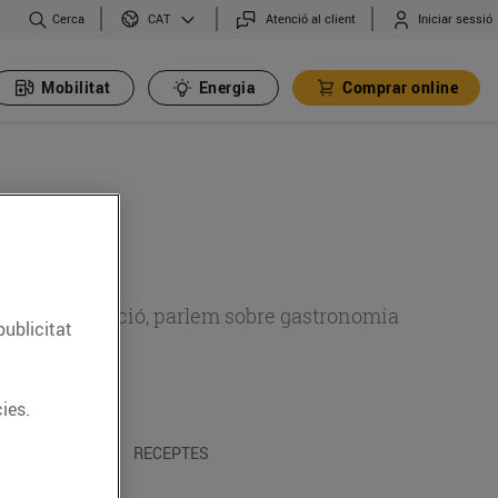
Cerca
Atenció al client
Iniciar sessió
CAT
Mobilitat
Energia
Comprar online
 sobre alimentació, parlem sobre gastronomia
publicitat
ies.
 I TRADICIONS
RECEPTES