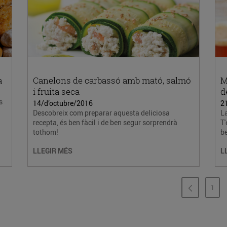
a
Canelons de carbassó amb mató, salmó
M
i fruita seca
d
s
14/d’octubre/2016
2
Descobreix com preparar aquesta deliciosa
La
recepta, és ben fàcil i de ben segur sorprendrà
T
tothom!
be
LLEGIR MÉS
L
1
PÀG