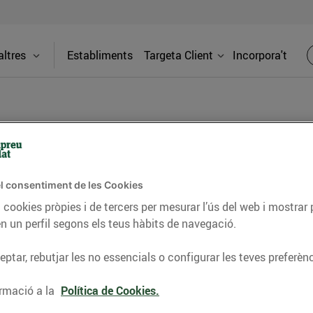
ltres
Establiments
Targeta Client
Incorpora't
BLOG
l consentiment de les Cookies
ceptes, consells nutricionals, informació d’actualitat
 cookies pròpies i de tercers per mesurar l’ús del web i mostrar 
n un perfil segons els teus hàbits de navegació.
del nostre territori i molts altres temes.
ptar, rebutjar les no essencials o configurar les teves preferènc
TAT
CONSELLS I HÀBITS SALUDABLES
ENERGIA
GASTRONOMIA
rmació a la
Política de Cookies.