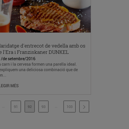
aridatge d'entrecot de vedella amb os
e l'Era i Franziskaner DUNKEL
1/de setembre/2016
 carn i la cervesa formen una parella ideal.
'expliquem una deliciosa combinació que de
n...
LEGIR MÉS
...
...
91
92
93
103
PÀGINES INTERMÈDIES
PÀGINES INTERMÈDIES
INA
PÀGINA
PÀGINA
PÀGINA
PÀGINA