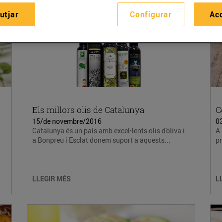
utjar
Configurar
Ac
Els millors olis de Catalunya
C
15/de novembre/2016
0
Catalunya és un país amb excel·lents olis d'oliva i
A 
a Bonpreu i Esclat donem suport a aquests...
pr
LLEGIR MÉS
L