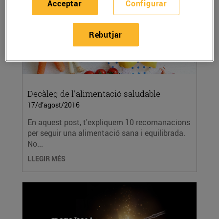
Acceptar
Configurar
Rebutjar
Decàleg de l'alimentació saludable
17/d’agost/2016
En aquest post, t'expliquem 10 recomanacions
per seguir una alimentació sana i equilibrada.
No...
LLEGIR MÉS