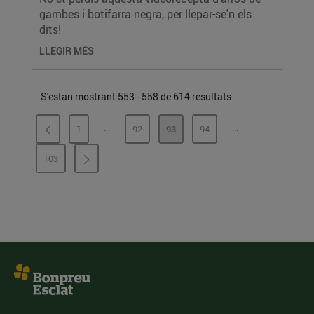
gambes i botifarra negra, per llepar-se'n els
dits!
LLEGIR MÉS
S'estan mostrant 553 - 558 de 614 resultats.
...
...
1
92
93
94
PÀGINES INTERMÈDIES
PÀGINES INTERMÈ
PÀGINA
PÀGINA
PÀGINA
PÀGINA
103
PÀGINA