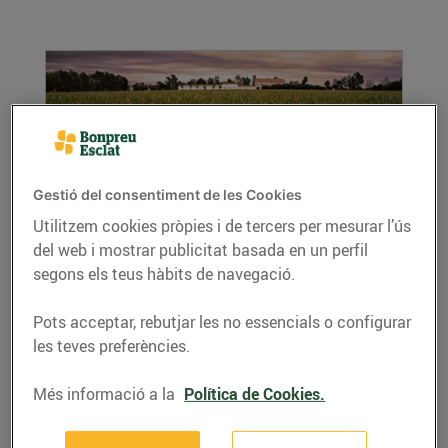
Gestió del consentiment de les Cookies
Utilitzem cookies pròpies i de tercers per mesurar l’ús
del web i mostrar publicitat basada en un perfil
I al setembre, la sega de l’arròs!
segons els teus hàbits de navegació.
02/de setembre/2016
Comença l'època de la sega als territoris
Pots acceptar, rebutjar les no essencials o configurar
arrossaires. Vols conèixer de prop com se sega
les teves preferències.
l'arròs?
LLEGIR MÉS
Més informació a la
Política de Cookies.