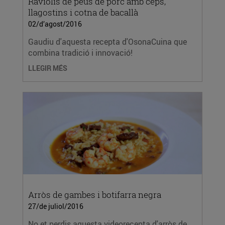
Raviolis de peus de porc amb ceps,
llagostins i cotna de bacallà
02/d’agost/2016
Gaudiu d'aquesta recepta d'OsonaCuina que
combina tradició i innovació!
LLEGIR MÉS
Arròs de gambes i botifarra negra
27/de juliol/2016
No et perdis aquesta videorecepta d'arròs de