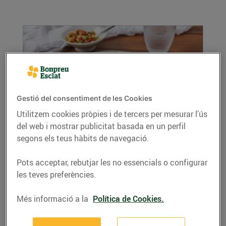
Gestió del consentiment de les Cookies
Utilitzem cookies pròpies i de tercers per mesurar l’ús
del web i mostrar publicitat basada en un perfil
Lluç amb parmentier
segons els teus hàbits de navegació.
07/de juny/2022
Ingredients per a 4 persones: Per al lluç: 4
Pots acceptar, rebutjar les no essencials o configurar
supremes de lluç fresc Un raig d’oli d’oliva ...
les teves preferències.
LLEGIR MÉS
Més informació a la
Política de Cookies.