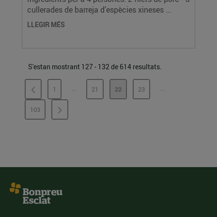
cullerades de barreja d’espècies xineses ...
LLEGIR MÉS
S'estan mostrant 127 - 132 de 614 resultats.
...
...
1
21
22
23
PÀGINES INTERMÈDIES
PÀGINES INTERMÈ
PÀGINA
PÀGINA
PÀGINA
PÀGINA
103
PÀGINA