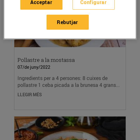
Acceptar
Configurar
Rebutjar
Pollastre a la mostassa
07/de juny/2022
Ingredients per a 4 persones: 8 cuixes de
pollastre 1 ceba picada a la brunesa 4 grans...
LLEGIR MÉS