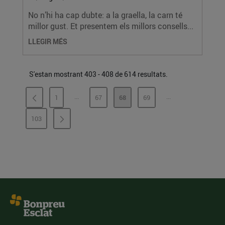
No n’hi ha cap dubte: a la graella, la carn té
millor gust. Et presentem els millors consells...
LLEGIR MÉS
S'estan mostrant 403 - 408 de 614 resultats.
...
...
1
67
68
69
PÀGINES INTERMÈDIES
PÀGINES INTERMÈ
PÀGINA
PÀGINA
PÀGINA
PÀGINA
103
PÀGINA