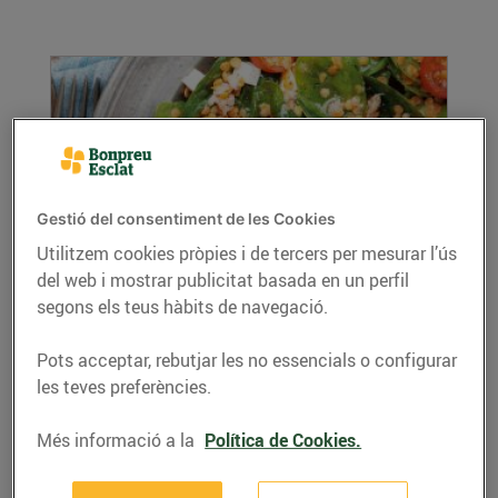
Gestió del consentiment de les Cookies
Utilitzem cookies pròpies i de tercers per mesurar l’ús
del web i mostrar publicitat basada en un perfil
Recepta d'amanida de llenties amb
segons els teus hàbits de navegació.
espinacs
04/de setembre/2019
Pots acceptar, rebutjar les no essencials o configurar
Les amanides sempre són una bona opció, les
les teves preferències.
pots combinar amb infinitat d’ingredients i
són...
Més informació a la
Política de Cookies.
LLEGIR MÉS