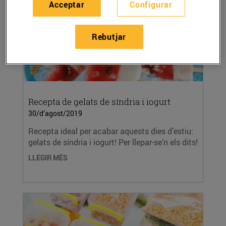
Acceptar
Configurar
Rebutjar
Recepta de gelats de síndria i iogurt
30/d’agost/2019
Recepta ideal per acabar aquests dies d’estiu:
gelats de síndria i iogurt! Per llepar-se’n els dits!
LLEGIR MÉS