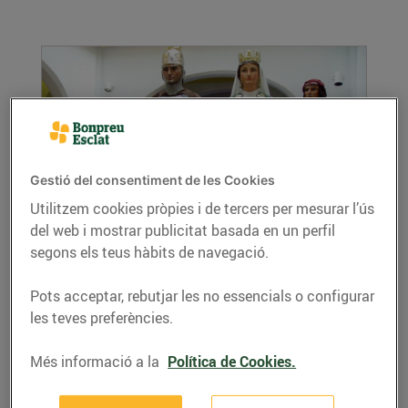
Gestió del consentiment de les Cookies
Utilitzem cookies pròpies i de tercers per mesurar l’ús
del web i mostrar publicitat basada en un perfil
Les Santes ja arriben a Mataró
segons els teus hàbits de navegació.
21/de juliol/2016
La festa major de la capital del Maresme ja
Pots acceptar, rebutjar les no essencials o configurar
gairebé és aquí! Saps com la celebren?
les teves preferències.
LLEGIR MÉS
Més informació a la
Política de Cookies.