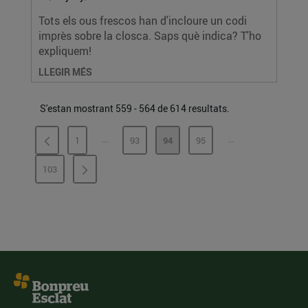
Tots els ous frescos han d'incloure un codi
imprès sobre la closca. Saps què indica? T'ho
expliquem!
LLEGIR MÉS
S'estan mostrant 559 - 564 de 614 resultats.
...
...
1
93
94
95
PÀGINES INTERMÈDIES
PÀGINES INTERMÈ
PÀGINA
PÀGINA
PÀGINA
PÀGINA
103
PÀGINA