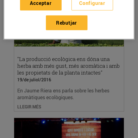
Acceptar
Configurar
Rebutjar
"La producció ecològica ens dóna una
herba amb més gust, més aromàtica i amb
les propietats de la planta intactes"
19/de juliol/2016
En Jaume Riera ens parla sobre les herbes
aromàtiques ecològiques.
LLEGIR MÉS