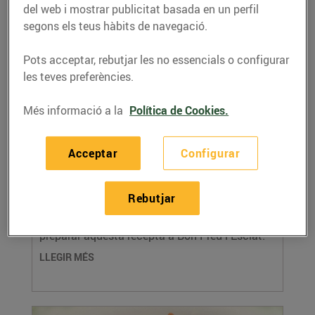
del web i mostrar publicitat basada en un perfil
segons els teus hàbits de navegació.
Pots acceptar, rebutjar les no essencials o configurar
les teves preferències.
Més informació a la
Política de Cookies.
Acceptar
Configurar
Arròs de tripa de bacallà
09/d’octubre/2015
Rebutjar
Trobaràs tots els ingredients necessaris per
preparar aquesta recepta a Bon Preu i Esclat!
LLEGIR MÉS