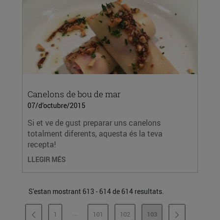
Canelons de bou de mar
07/d’octubre/2015
Si et ve de gust preparar uns canelons
totalment diferents, aquesta és la teva
recepta!
LLEGIR MÉS
S'estan mostrant 613 - 614 de 614 resultats.
...
1
101
102
103
PÀGINES INTERMÈDIES
PÀGINA
PÀGINA
PÀGINA
PÀGINA