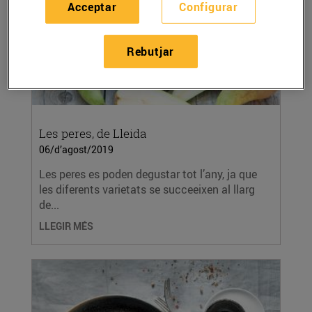
Acceptar
Configurar
Rebutjar
Les peres, de Lleida
06/d’agost/2019
Les peres es poden degustar tot l’any, ja que
les diferents varietats se succeeixen al llarg
de...
LLEGIR MÉS