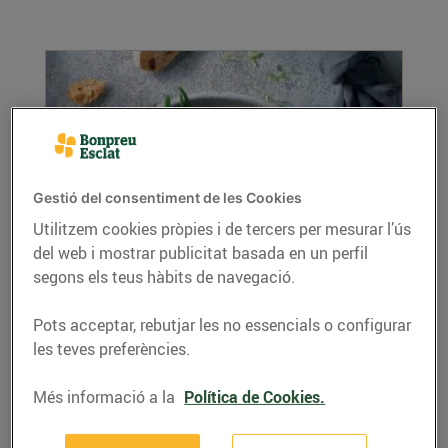
Gestió del consentiment de les Cookies
Utilitzem cookies pròpies i de tercers per mesurar l’ús
del web i mostrar publicitat basada en un perfil
Recepta de mongeta tendra a la carbonara
segons els teus hàbits de navegació.
06/d’agost/2019
Avui us proposem un plat ideal per a grans i
Pots acceptar, rebutjar les no essencials o configurar
petits: mongeta tendra a la carbonara. Per...
les teves preferències.
LLEGIR MÉS
Més informació a la
Política de Cookies.