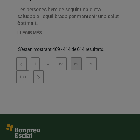
Les persones hem de seguir una dieta
saludable i equilibrada per mantenir una salut
òptima i...
LLEGIR MÉS
S'estan mostrant 409 - 414 de 614 resultats.
...
...
1
68
69
70
PÀGINES INTERMÈDIES
PÀGINES INTERMÈ
PÀGINA
PÀGINA
PÀGINA
PÀGINA
103
PÀGINA