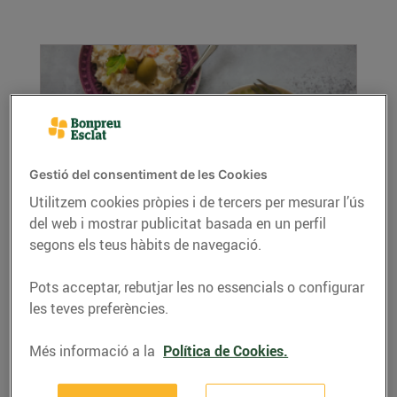
Gestió del consentiment de les Cookies
Utilitzem cookies pròpies i de tercers per mesurar l’ús
del web i mostrar publicitat basada en un perfil
Ensalada russa
segons els teus hàbits de navegació.
03/de juliol/2024
Ingredients per a 4 persones: 500 g de patata 1
Pots acceptar, rebutjar les no essencials o configurar
pastanaga grossa 160 g de tonyina conserva
les teves preferències.
...
LLEGIR MÉS
Més informació a la
Política de Cookies.