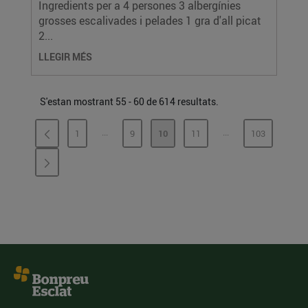
Ingredients per a 4 persones 3 albergínies
grosses escalivades i pelades 1 gra d'all picat
2...
LLEGIR MÉS
S'estan mostrant 55 - 60 de 614 resultats.
...
...
1
9
10
11
103
PÀGINES INTERMÈDIES
PÀGINES INTERMÈD
PÀGINA
PÀGINA
PÀGINA
PÀGINA
PÀGINA