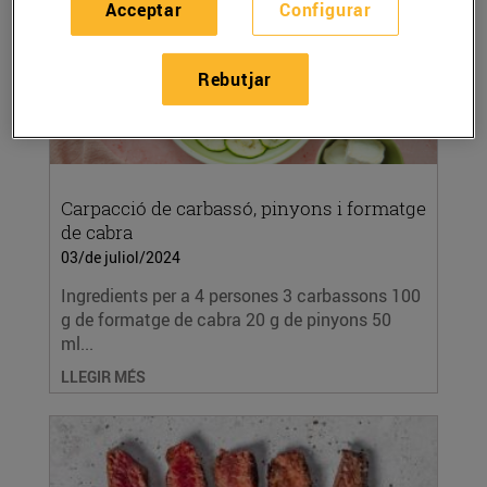
Acceptar
Configurar
Rebutjar
Carpacció de carbassó, pinyons i formatge
de cabra
03/de juliol/2024
Ingredients per a 4 persones 3 carbassons 100
g de formatge de cabra 20 g de pinyons 50
ml...
LLEGIR MÉS