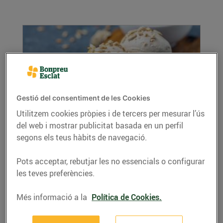
Gestió del consentiment de les Cookies
Utilitzem cookies pròpies i de tercers per mesurar l’ús
del web i mostrar publicitat basada en un perfil
Trucs per fer gelats a casa
segons els teus hàbits de navegació.
15/de juliol/2022
Hi ha moltes maneres de gaudir d’un bon gelat
Pots acceptar, rebutjar les no essencials o configurar
a casa. Pots comprar-te’l i gaudir-ne, però
les teves preferències.
també...
LLEGIR MÉS
Més informació a la
Política de Cookies.