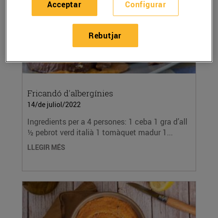
Acceptar
Configurar
Rebutjar
Fricandó d'albergínies
14/de juliol/2022
Ingredients per a 4 persones: 1 ceba 1 gra d’all
½ pebrot verd italià 1 tomàquet madur 1...
LLEGIR MÉS