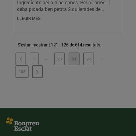
Ingredients per a 4 persones: Per a l’arròs: 1
ceba picada ben petita 2 cullerades de...
LLEGIR MÉS
S'estan mostrant 121 - 126 de 614 resultats.
...
...
1
20
21
22
PÀGINES INTERMÈDIES
PÀGINES INTERMÈ
PÀGINA
PÀGINA
PÀGINA
PÀGINA
103
PÀGINA