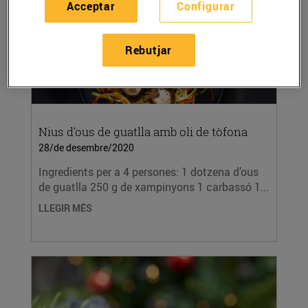
Acceptar
Configurar
Rebutjar
Nius d’ous de guatlla amb oli de tòfona
28/de desembre/2020
Ingredients per a 4 persones: 1 dotzena d’ous
de guatlla 250 g de xampinyons 1 carbassó 1...
LLEGIR MÉS