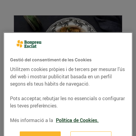
Gestió del consentiment de les Cookies
Utilitzem cookies pròpies i de tercers per mesurar l’ús
del web i mostrar publicitat basada en un perfil
Carxofes amb cloïsses
segons els teus hàbits de navegació.
30/de desembre/2020
Recepta de carxofes amb cloïsses de la Mª
Pots acceptar, rebutjar les no essencials o configurar
Auxiliadora Guijarro Ingredients per a 4
les teves preferències.
persones:...
LLEGIR MÉS
Més informació a la
Política de Cookies.