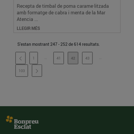
Recepta de timbal de poma carame·litzada
amb formatge de cabra i menta de la Mar
Atencia ...
LLEGIR MÉS
S'estan mostrant 247 - 252 de 614 resultats.
...
...
1
41
42
43
PÀGINES INTERMÈDIES
PÀGINES INTERMÈ
PÀGINA
PÀGINA
PÀGINA
PÀGINA
103
PÀGINA