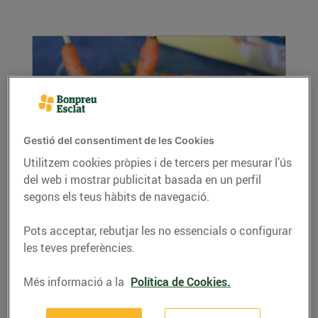
Gestió del consentiment de les Cookies
Utilitzem cookies pròpies i de tercers per mesurar l’ús
del web i mostrar publicitat basada en un perfil
Tomàquet farcit de taboulé i formatge
Il·lusió
segons els teus hàbits de navegació.
28/de juliol/2020
Pots acceptar, rebutjar les no essencials o configurar
Ingredients: 250g de bulgur o cous-cous 4
les teves preferències.
tomàquets 2 albergínies 1 ceba tendra 30
panses de...
Més informació a la
Política de Cookies.
LLEGIR MÉS