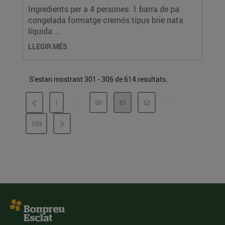
Ingredients per a 4 persones: 1 barra de pa
congelada formatge cremós tipus brie nata
líquida ...
LLEGIR MÉS
S'estan mostrant 301 - 306 de 614 resultats.
...
...
1
50
51
52
PÀGINES INTERMÈDIES
PÀGINES INTERMÈ
PÀGINA
PÀGINA
PÀGINA
PÀGINA
103
PÀGINA