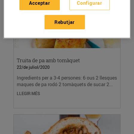
Acceptar
Configurar
Rebutjar
Truita de pa amb tomàquet
22/de juliol/2020
Ingredients per a 3-4 persones: 6 ous 2 llesques
maques de pa rodó 2 tomàquets de sucar 2...
LLEGIR MÉS