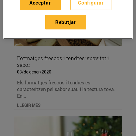
Acceptar
Configurar
Rebutjar
Formatges frescos i tendres: suavitat i
sabor
03/de gener/2020
Els formatges frescos i tendres es
caracteritzen pel sabor suau i la textura tova.
En...
LLEGIR MÉS