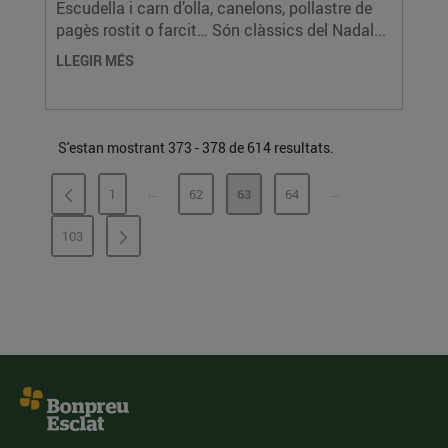
Escudella i carn d’olla, canelons, pollastre de
pagès rostit o farcit… Són clàssics del Nadal...
LLEGIR MÉS
S'estan mostrant 373 - 378 de 614 resultats.
...
...
1
62
63
64
PÀGINES INTERMÈDIES
PÀGINES INTERMÈ
PÀGINA
PÀGINA
PÀGINA
PÀGINA
103
PÀGINA