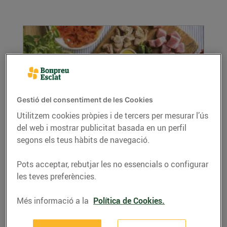
Gestió del consentiment de les Cookies
Utilitzem cookies pròpies i de tercers per mesurar l’ús
del web i mostrar publicitat basada en un perfil
Recepta de fondue de carn
segons els teus hàbits de navegació.
03/de gener/2020
Recepta de fondue de carn, ingredients per a 4
Pots acceptar, rebutjar les no essencials o configurar
persones: 250 g de llom de porc en un tros ...
les teves preferències.
LLEGIR MÉS
Més informació a la
Política de Cookies.