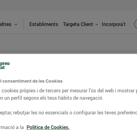
ltres
Establiments
Targeta Client
Incorpora't
BLOG
l consentiment de les Cookies
ceptes, consells nutricionals, informació d’actualitat
 cookies pròpies i de tercers per mesurar l’ús del web i mostrar 
n un perfil segons els teus hàbits de navegació.
del nostre territori i molts altres temes.
ptar, rebutjar les no essencials o configurar les teves preferènc
TAT
CONSELLS I HÀBITS SALUDABLES
ENERGIA
GASTRONOMIA
rmació a la
Política de Cookies.