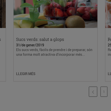
s
Sucs verds: salut a glops
R
31/de gener/2019
2
Els sucs verds, fàcils de prendre i de preparar, són
Re
una forma molt atractiva d’incorporar més...
in
LLEGIR MÉS
L
1
PÀG