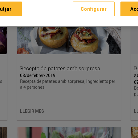
utjar
Configurar
Ac
Recepta de patates amb sorpresa
B
s
08/de febrer/2019
es
Recepta de patates amb sorpresa, ingredients per
0
a 4 persones:
Bo
pu
LLEGIR MÉS
L