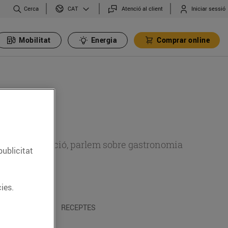
Cerca
Atenció al client
Iniciar sessió
CAT
Mobilitat
Energia
Comprar online
 sobre alimentació, parlem sobre gastronomia
publicitat
ies.
 I TRADICIONS
RECEPTES