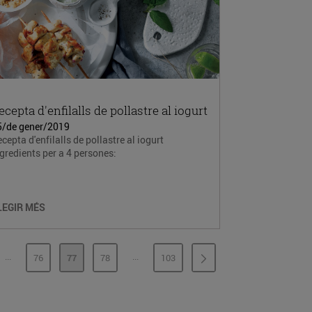
ecepta d'enfilalls de pollastre al iogurt
5/de gener/2019
cepta d'enfilalls de pollastre al iogurt
gredients per a 4 persones:
LEGIR MÉS
...
...
76
77
78
103
PÀGINES INTERMÈDIES
PÀGINES INTERMÈDIES
INA
PÀGINA
PÀGINA
PÀGINA
PÀGINA