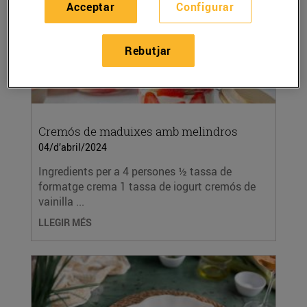
Acceptar
Configurar
Rebutjar
Cremós de maduixes amb melindros
04/d’abril/2024
Ingredients per a 4 persones ½ tassa de
formatge crema 1 tassa de iogurt cremós de
vainilla ...
LLEGIR MÉS