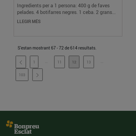
Ingredients per a 1 persona: 400 g de faves
pelades. 4 botifarres negres. 1 ceba. 2 grans...
LLEGIR MÉS
S'estan mostrant 67 - 72 de 614 resultats.
...
...
1
11
12
13
PÀGINES INTERMÈDIES
PÀGINES INTERMÈ
PÀGINA
PÀGINA
PÀGINA
PÀGINA
103
PÀGINA