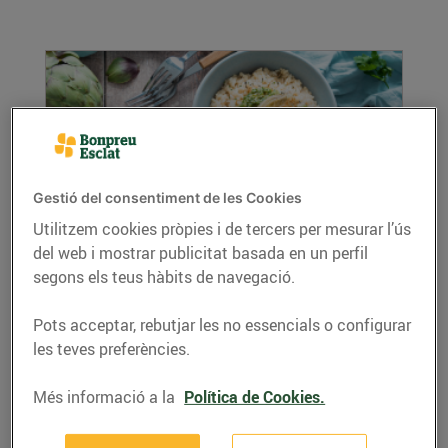
Gestió del consentiment de les Cookies
Utilitzem cookies pròpies i de tercers per mesurar l’ús
del web i mostrar publicitat basada en un perfil
Arròs melós amb carxofes
segons els teus hàbits de navegació.
10/d’abril/2024
Ingredients per a 4 persones: 2 tasses d'arròs
Pots acceptar, rebutjar les no essencials o configurar
bomba 1 ceba grossa 1 gra d'all 2 carxofes ...
les teves preferències.
LLEGIR MÉS
Més informació a la
Política de Cookies.