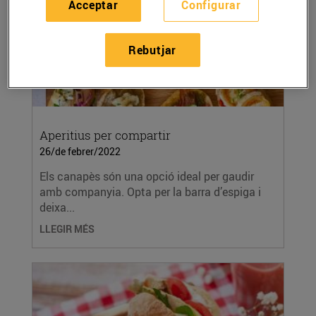
Acceptar
Configurar
Rebutjar
Aperitius per compartir
26/de febrer/2022
Els canapès són una opció ideal per gaudir
amb companyia. Opta per la barra d’espiga i
deixa...
LLEGIR MÉS