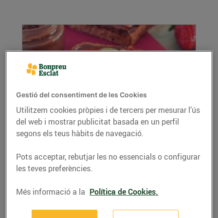
Gestió del consentiment de les Cookies
Utilitzem cookies pròpies i de tercers per mesurar l’ús
del web i mostrar publicitat basada en un perfil
Berenar infantil
segons els teus hàbits de navegació.
26/de febrer/2022
Sorprèn els teus fills amb aquesta torrada de
Pots acceptar, rebutjar les no essencials o configurar
crema de xocolata casolana amb plàtan,
les teves preferències.
maduixes i...
LLEGIR MÉS
Més informació a la
Política de Cookies.