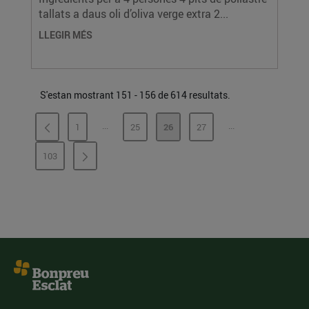
tallats a daus oli d’oliva verge extra 2...
LLEGIR MÉS
S'estan mostrant 151 - 156 de 614 resultats.
...
...
1
25
26
27
PÀGINES INTERMÈDIES
PÀGINES INTERMÈ
PÀGINA
PÀGINA
PÀGINA
PÀGINA
103
PÀGINA