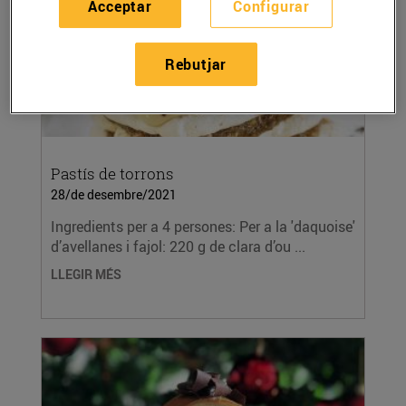
Acceptar
Configurar
Rebutjar
Pastís de torrons
28/de desembre/2021
Ingredients per a 4 persones: Per a la 'daquoise'
d’avellanes i fajol: 220 g de clara d’ou ...
LLEGIR MÉS