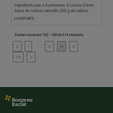
Ingredients per a 4 persones: 8 cuixes d’ànec
Salsa de nabius vermells 200 g de nabius...
LLEGIR MÉS
S'estan mostrant 163 - 168 de 614 resultats.
...
...
1
27
28
29
PÀGINES INTERMÈDIES
PÀGINES INTERMÈ
PÀGINA
PÀGINA
PÀGINA
PÀGINA
103
PÀGINA