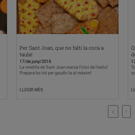
Per Sant Joan, que no falti la coca a
Q
taula!
d
17/de juny/2016
1
La revetlla de Sant Joan marca l'inici de l'estiu!
To
Prepara-ho tot per gaudir-la al màxim!
so
LLEGIR MÉS
L
1
PÀG