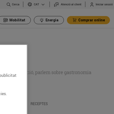
Cerca
Atenció al client
Iniciar sessió
CAT
Mobilitat
Energia
Comprar online
 sobre alimentació, parlem sobre gastronomia
publicitat
ies.
 I TRADICIONS
RECEPTES