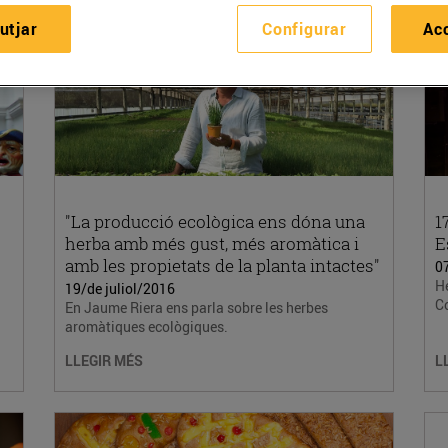
utjar
Configurar
Ac
"La producció ecològica ens dóna una
1
herba amb més gust, més aromàtica i
E
amb les propietats de la planta intactes"
07
He
19/de juliol/2016
Co
En Jaume Riera ens parla sobre les herbes
aromàtiques ecològiques.
LLEGIR MÉS
L