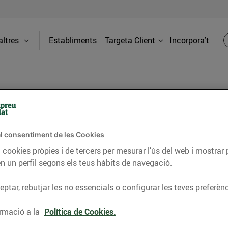
ltres
Establiments
Targeta Client
Incorpora't
BLOG
l consentiment de les Cookies
ceptes, consells nutricionals, informació d’actualitat
 cookies pròpies i de tercers per mesurar l’ús del web i mostrar 
n un perfil segons els teus hàbits de navegació.
del nostre territori i molts altres temes.
ptar, rebutjar les no essencials o configurar les teves preferènc
TAT
CONSELLS I HÀBITS SALUDABLES
ENERGIA
GASTRONOMIA
rmació a la
Política de Cookies.