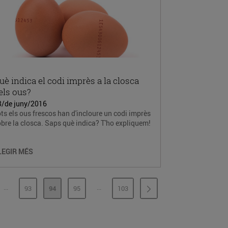
uè indica el codi imprès a la closca
els ous?
3/de juny/2016
ts els ous frescos han d'incloure un codi imprès
bre la closca. Saps què indica? T'ho expliquem!
LEGIR MÉS
...
...
93
94
95
103
PÀGINES INTERMÈDIES
PÀGINES INTERMÈDIES
INA
PÀGINA
PÀGINA
PÀGINA
PÀGINA