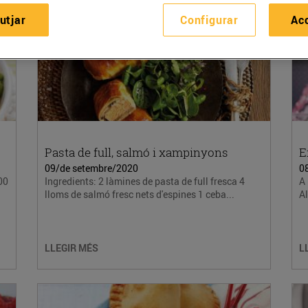
utjar
Configurar
Ac
Pasta de full, salmó i xampinyons
E
09/de setembre/2020
0
00
Ingredients: 2 làmines de pasta de full fresca 4
A 
lloms de salmó fresc nets d'espines 1 ceba...
Al
LLEGIR MÉS
L