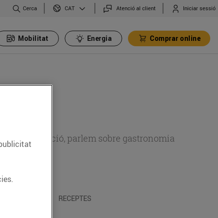
Cerca
Atenció al client
Iniciar sessió
CAT
Mobilitat
Energia
Comprar online
 sobre alimentació, parlem sobre gastronomia
publicitat
ies.
 I TRADICIONS
RECEPTES