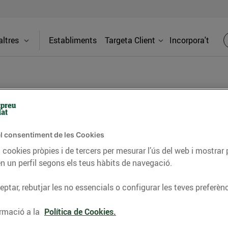
ltres
Establiments
Targeta Client
Incorpora't
BLOG
l consentiment de les Cookies
ceptes, consells nutricionals, informació d’actualitat
 cookies pròpies i de tercers per mesurar l’ús del web i mostrar 
n un perfil segons els teus hàbits de navegació.
del nostre territori i molts altres temes.
ptar, rebutjar les no essencials o configurar les teves preferènc
TAT
CONSELLS I HÀBITS SALUDABLES
ENERGIA
GASTRONOMIA
rmació a la
Política de Cookies.