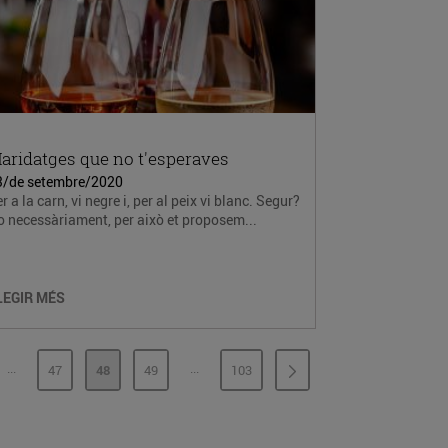
aridatges que no t'esperaves
3/de setembre/2020
r a la carn, vi negre i, per al peix vi blanc. Segur?
 necessàriament, per això et proposem...
LEGIR MÉS
...
...
47
48
49
103
PÀGINES INTERMÈDIES
PÀGINES INTERMÈDIES
INA
PÀGINA
PÀGINA
PÀGINA
PÀGINA