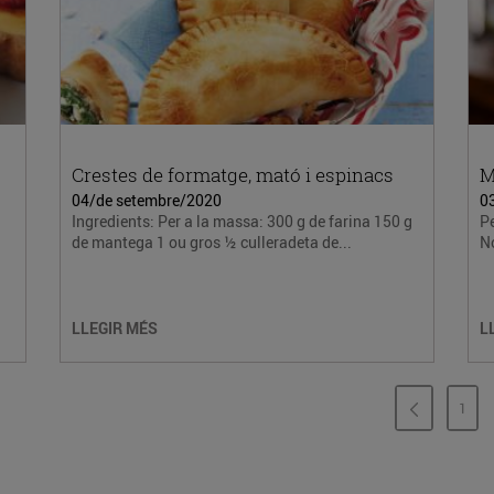
Crestes de formatge, mató i espinacs
M
04/de setembre/2020
0
Ingredients: Per a la massa: 300 g de farina 150 g
Pe
de mantega 1 ou gros ½ culleradeta de...
No
LLEGIR MÉS
L
1
PÀG