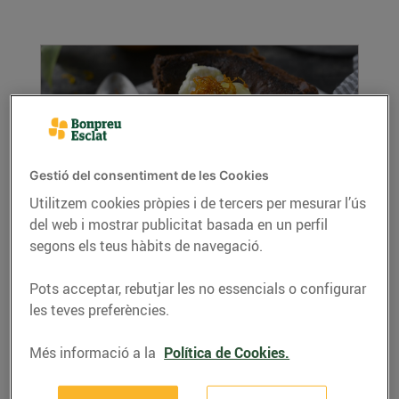
Gestió del consentiment de les Cookies
Utilitzem cookies pròpies i de tercers per mesurar l’ús
del web i mostrar publicitat basada en un perfil
Pastís de xocolata amb crema de taronja
segons els teus hàbits de navegació.
16/de novembre/2018
Recepta de pastís de xocolata amb crema de
Pots acceptar, rebutjar les no essencials o configurar
taronja, ingredients per a 4 persones:
les teves preferències.
LLEGIR MÉS
Més informació a la
Política de Cookies.