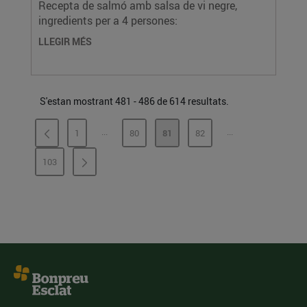
Recepta de salmó amb salsa de vi negre,
ingredients per a 4 persones:
LLEGIR MÉS
S'estan mostrant 481 - 486 de 614 resultats.
...
...
1
80
81
82
PÀGINES INTERMÈDIES
PÀGINES INTERMÈ
PÀGINA
PÀGINA
PÀGINA
PÀGINA
103
PÀGINA