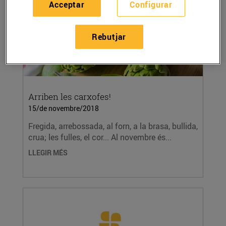
Acceptar
Configurar
Rebutjar
Arriben les carxofes!
15/de novembre/2018
Fregida, arrebossada, al forn, a la brasa, bullida,
crua; les fulles, el cor... Al novembre és...
LLEGIR MÉS