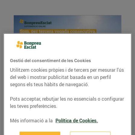
Gestió del consentiment de les Cookies
Utilitzem cookies pròpies i de tercers per mesurar l’ús
Som el supermercat online més barat en
del web i mostrar publicitat basada en un perfil
l'àmbit estatal, per tercera vegada
segons els teus hàbits de navegació.
consecutiva
02/de gener/2023
Pots acceptar, rebutjar les no essencials o configurar
les teves preferències.
Segons l’Observatori Trimestral de la Compra
Bàsica de ConsumoClaro, BonpreuEsclat...
Més informació a la
Política de Cookies.
LLEGIR MÉS