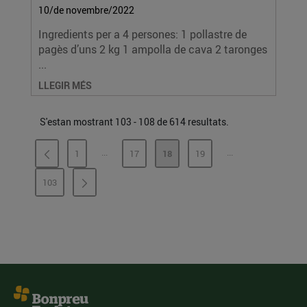
10/de novembre/2022
Ingredients per a 4 persones: 1 pollastre de
pagès d’uns 2 kg 1 ampolla de cava 2 taronges
...
LLEGIR MÉS
S'estan mostrant 103 - 108 de 614 resultats.
...
...
1
17
18
19
PÀGINES INTERMÈDIES
PÀGINES INTERMÈ
PÀGINA
PÀGINA
PÀGINA
PÀGINA
103
PÀGINA