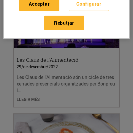
Acceptar
Configurar
Rebutjar
Les Claus de l'Alimentació
29/de desembre/2022
Les Claus de l'Alimentació són un cicle de tres
xerrades presencials organitzades per Bonpreu
i...
LLEGIR MÉS