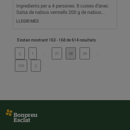
Ingredients per a 4 persones: 8 cuixes d’ànec
Salsa de nabius vermells 200 g de nabius...
LLEGIR MÉS
S'estan mostrant 163 - 168 de 614 resultats.
...
...
1
27
28
29
PÀGINES INTERMÈDIES
PÀGINES INTERMÈ
PÀGINA
PÀGINA
PÀGINA
PÀGINA
103
PÀGINA