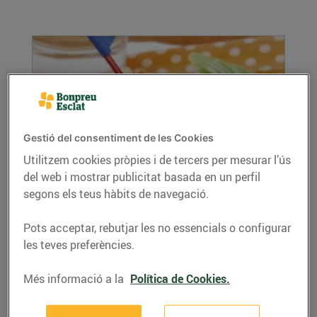
Gestió del consentiment de les Cookies
Utilitzem cookies pròpies i de tercers per mesurar l’ús
del web i mostrar publicitat basada en un perfil
Arròs saltat amb verdures i gambes
segons els teus hàbits de navegació.
14/de gener/2022
Ingredients per a 4 persones: 300 g d’arròs llarg
Pots acceptar, rebutjar les no essencials o configurar
1 manat d’espàrrecs verds 1 manat d’alls...
les teves preferències.
LLEGIR MÉS
Més informació a la
Política de Cookies.