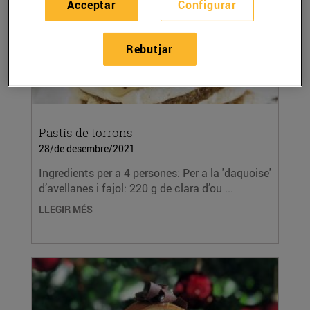
Acceptar
Configurar
Rebutjar
Pastís de torrons
28/de desembre/2021
Ingredients per a 4 persones: Per a la 'daquoise'
d’avellanes i fajol: 220 g de clara d’ou ...
LLEGIR MÉS