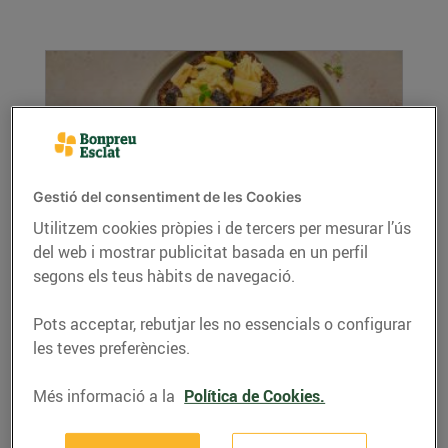
Gestió del consentiment de les Cookies
Utilitzem cookies pròpies i de tercers per mesurar l’ús
del web i mostrar publicitat basada en un perfil
Remenat d’alls tendres amb botifarró de
segons els teus hàbits de navegació.
ceba
03/de febrer/2025
Pots acceptar, rebutjar les no essencials o configurar
Ingredients 1 botifarró de ceba 1 manat d’alls
les teves preferències.
tendres 2 ous Oli d’oliva verge extra Sal ...
LLEGIR MÉS
Més informació a la
Política de Cookies.