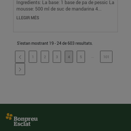
Ingredients: La base: 1 base de pa de pessic La
mousse: 500 ml de suc de mandarina 4...
LLEGIR MÉS
S'estan mostrant 19 - 24 de 603 resultats.
...
1
2
3
4
5
101
PÀGINES INTERMÈDI
PÀGINA
PÀGINA
PÀGINA
PÀGINA
PÀGINA
PÀGINA