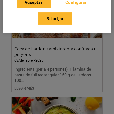
Acceptar
Configurar
Rebutjar
Coca de llardons amb taronja confitada i
pinyons
03/de febrer/2025
Ingredients (per a 4 persones): 1 làmina de
pasta de full rectangular 150 g de llardons
100...
LLEGIR MÉS