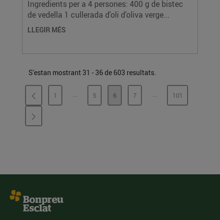
Ingredients per a 4 persones: 400 g de bistec
de vedella 1 cullerada d'oli d'oliva verge...
LLEGIR MÉS
S'estan mostrant 31 - 36 de 603 resultats.
...
...
1
5
6
7
101
PÀGINES INTERMÈDIES
PÀGINES INTERMÈDI
PÀGINA
PÀGINA
PÀGINA
PÀGINA
PÀGINA