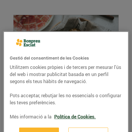
Gestió del consentiment de les Cookies
Utilitzem cookies pròpies i de tercers per mesurar l’ús
del web i mostrar publicitat basada en un perfil
Carxofes al forn amb pernil ibèric
segons els teus hàbits de navegació.
31/d’octubre/2024
Ingredients: 8 carxofes 100 g de pernil ibèric
Pots acceptar, rebutjar les no essencials o configurar
tallat a mà 2 llimones Julivert Oli d'oliva...
les teves preferències.
LLEGIR MÉS
Més informació a la
Política de Cookies.