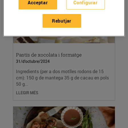
Acceptar
Configurar
Rebutjar
Pastís de xocolata i formatge
31/d’octubre/2024
Ingredients (per a dos motlles rodons de 15
cm): 150 g de mantega 35 g de cacau en pols
50 g...
LLEGIR MÉS