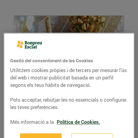
Gestió del consentiment de les Cookies
Utilitzem cookies pròpies i de tercers per mesurar l’ús
del web i mostrar publicitat basada en un perfil
Boles de formatge de cabra farcides de
segons els teus hàbits de navegació.
codonyat, fruita seca i herbes aromàtiques
21/d’octubre/2020
Pots acceptar, rebutjar les no essencials o configurar
Ingredients per a 4 persones: 300 g de
les teves preferències.
formatge de cabra 120 g de codonyat 50 g de
pinyons 50...
Més informació a la
Política de Cookies.
LLEGIR MÉS