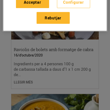
Acceptar
Configurar
Rebutjar
Raviolis de bolets amb formatge de cabra
16/d’octubre/2020
Ingredients per a 4 persones 100 g
de carbassa tallada a daus d'1 x 1 cm 200 g
de...
LLEGIR MÉS