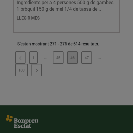
Ingredients per a 4 persones 500 g de gambes
1 bròquil 150 g de mel 1/4 de tassa de...
LLEGIR MÉS
S'estan mostrant 271 - 276 de 614 resultats.
...
...
1
45
46
47
PÀGINES INTERMÈDIES
PÀGINES INTERMÈ
PÀGINA
PÀGINA
PÀGINA
PÀGINA
103
PÀGINA