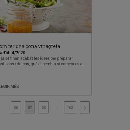
om fer una bona vinagreta
5/d’abril/2020
 ja se t’han acabat les idees per preparar
stissos i dolços, què et sembla si comences a...
LEGIR MÉS
...
...
56
57
58
103
PÀGINES INTERMÈDIES
PÀGINES INTERMÈDIES
INA
PÀGINA
PÀGINA
PÀGINA
PÀGINA