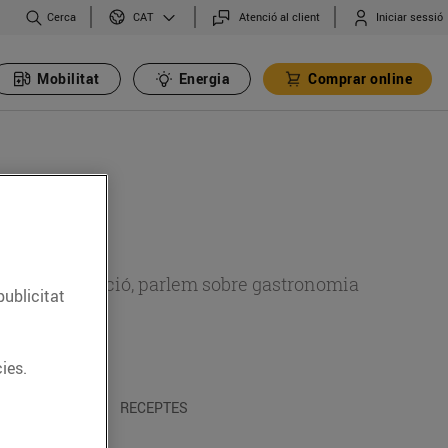
Cerca
Atenció al client
Iniciar sessió
CAT
Mobilitat
Energia
Comprar online
 sobre alimentació, parlem sobre gastronomia
publicitat
ies.
 I TRADICIONS
RECEPTES