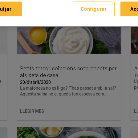
utjar
Configurar
Ac
Petits trucs i solucions sorprenents per
A
als xefs de casa
1
a
L’
20/d’abril/2020
pe
La maionesa no es lliga? T'has passat amb la sal?
Aquesta salsa no et queda tan espessa com...
LLEGIR MÉS
L