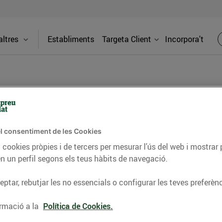
ltres
Establiments
Targeta Client
Incorpora't
BLOG
l consentiment de les Cookies
ceptes, consells nutricionals, informació d’actualitat
 cookies pròpies i de tercers per mesurar l’ús del web i mostrar 
n un perfil segons els teus hàbits de navegació.
del nostre territori i molts altres temes.
ptar, rebutjar les no essencials o configurar les teves preferènc
TAT
CONSELLS I HÀBITS SALUDABLES
ENERGIA
GASTRONOMIA
rmació a la
Política de Cookies.