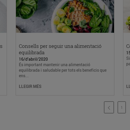
cs
Consells per seguir una alimentació
C
equilibrada
1
Si
16/d’abril/2020
pa
És important mantenir una alimentació
equilibrada i saludable per tots els beneficis que
ens...
LLEGIR MÉS
L
1
PÀG