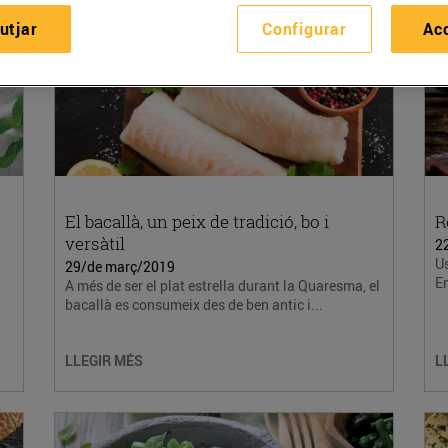
utjar
Configurar
Ac
El bacallà, un peix de tradició, bo i
R
versàtil
2
Us
29/de març/2019
En
A més de ser el plat estrella durant la Quaresma, el
bacallà es consumeix des de ben antic i...
LLEGIR MÉS
L