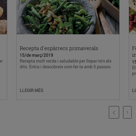
Recepta d'espàrrecs primaverals
F
i
15/de març/2019
ar
Recepta molt verda i saludable per llepar-te'n els
1
dits. Entra i descobreix com fer-la amb 5 passos.
El
pr
LLEGIR MÉS
L
1
PÀG