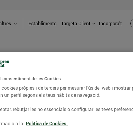
ltres
Establiments
Targeta Client
Incorpora't
BLOG
l consentiment de les Cookies
ceptes, consells nutricionals, informació d’actualitat
 cookies pròpies i de tercers per mesurar l’ús del web i mostrar 
n un perfil segons els teus hàbits de navegació.
del nostre territori i molts altres temes.
ptar, rebutjar les no essencials o configurar les teves preferènc
TAT
CONSELLS I HÀBITS SALUDABLES
ENERGIA
GASTRONOMIA
rmació a la
Política de Cookies.