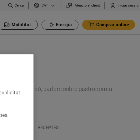
Cerca
Atenció al client
Iniciar sessió
CAT
Mobilitat
Energia
Comprar online
 sobre alimentació, parlem sobre gastronomia
publicitat
ies.
 I TRADICIONS
RECEPTES