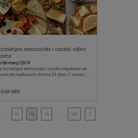
ormatges semicurats i curats: sabor
ntens
5/de març/2019
s formatges semicurats i curats segueixen un
océs de maduració d’entre 35 dies i 7 mesos....
LEGIR MÉS
...
...
72
73
74
101
PÀGINES INTERMÈDIES
PÀGINES INTERMÈDIES
INA
PÀGINA
PÀGINA
PÀGINA
PÀGINA